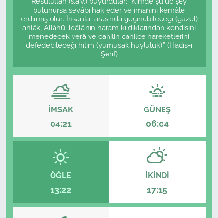
Resûlullah (s.a.v.) buyurdular: “Kimde şu üç şey
bulunursa sevâbı hak eder ve imanını kemâle
Sağlık
erdirmiş olur: İnsanlar arasında geçinebileceği (güzel)
ahlâk, Allâhü Teâlâ’nın haram kıldıklarından kendisini
menedecek verâ ve cahilin cahilce hareketlerini
Güncel
defedebileceği hilim (yumuşak huyluluk).” (Hadis-i
Şerif)
Kamu Alımları
İMSAK
GÜNEŞ
04:21
06:04
ÖĞLE
İKINDI
13:22
17:15