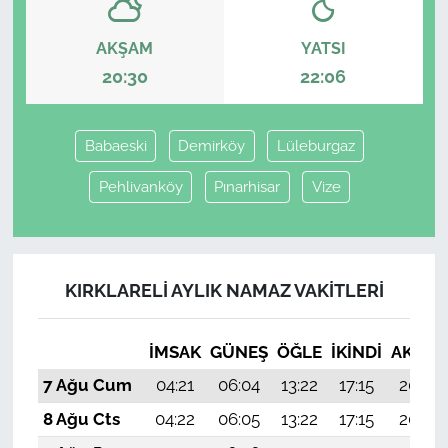
AKŞAM
YATSI
20:30
22:06
Babaeski
Demirköy
Lüleburgaz
Pehlivanköy
Pınarhisar
Vize
KIRKLARELI AYLIK NAMAZ VAKITLERI
İMSAK
GÜNEŞ
ÖĞLE
İKINDI
AKŞA
7 Ağu Cum
04:21
06:04
13:22
17:15
20:30
8 Ağu Cts
04:22
06:05
13:22
17:15
20:29