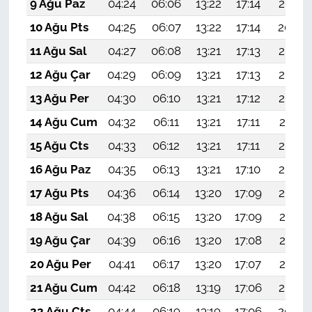
9 Ağu Paz
04:24
06:06
13:22
17:14
20:27
10 Ağu Pts
04:25
06:07
13:22
17:14
20:26
11 Ağu Sal
04:27
06:08
13:21
17:13
20:25
12 Ağu Çar
04:29
06:09
13:21
17:13
20:23
13 Ağu Per
04:30
06:10
13:21
17:12
20:22
14 Ağu Cum
04:32
06:11
13:21
17:11
20:21
15 Ağu Cts
04:33
06:12
13:21
17:11
20:19
16 Ağu Paz
04:35
06:13
13:21
17:10
20:18
17 Ağu Pts
04:36
06:14
13:20
17:09
20:16
18 Ağu Sal
04:38
06:15
13:20
17:09
20:15
19 Ağu Çar
04:39
06:16
13:20
17:08
20:13
20 Ağu Per
04:41
06:17
13:20
17:07
20:12
21 Ağu Cum
04:42
06:18
13:19
17:06
20:10
22 Ağu Cts
04:44
06:19
13:19
17:06
20:09