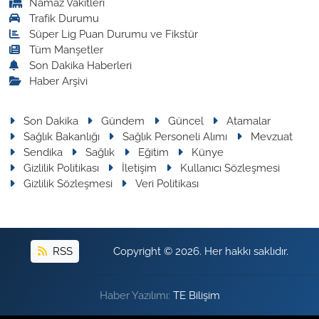
Namaz Vakitleri
Trafik Durumu
Süper Lig Puan Durumu ve Fikstür
Tüm Manşetler
Son Dakika Haberleri
Haber Arşivi
Son Dakika
Gündem
Güncel
Atamalar
Sağlık Bakanlığı
Sağlık Personeli Alımı
Mevzuat
Sendika
Sağlık
Eğitim
Künye
Gizlilik Politikası
İletişim
Kullanıcı Sözleşmesi
Gizlilik Sözleşmesi
Veri Politikası
RSS
Copyright © 2026. Her hakkı saklıdır.
Haber Yazılımı:
TE Bilişim