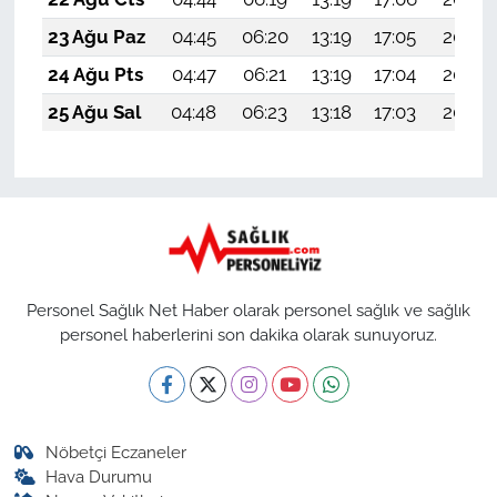
23 Ağu Paz
04:45
06:20
13:19
17:05
20:07
24 Ağu Pts
04:47
06:21
13:19
17:04
20:06
25 Ağu Sal
04:48
06:23
13:18
17:03
20:04
Personel Sağlık Net Haber olarak personel sağlık ve sağlık
personel haberlerini son dakika olarak sunuyoruz.
Nöbetçi Eczaneler
Hava Durumu