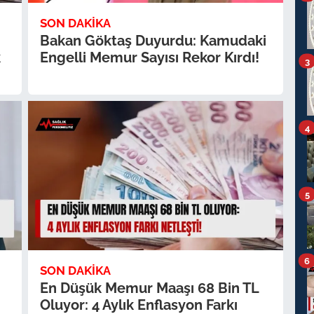
SON DAKIKA
Bakan Göktaş Duyurdu: Kamudaki
k
Engelli Memur Sayısı Rekor Kırdı!
3
4
5
6
SON DAKIKA
En Düşük Memur Maaşı 68 Bin TL
Oluyor: 4 Aylık Enflasyon Farkı