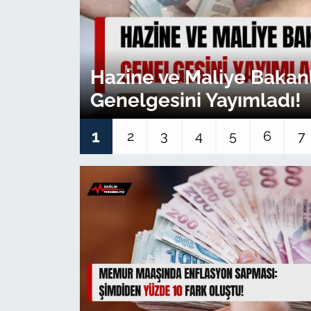
Sağlık
Güncel
Hazine ve Maliye Baka
Genelgesini Yayımladı!
Kamu Alımları
1
2
3
4
5
6
7