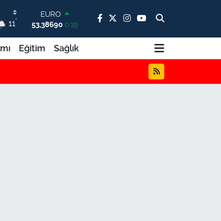
STERLİN
°
11
61,60380
0.18
G.ALTIN
6862,09000
0.19
ımı
Eğitim
Sağlık
BİST100
14.598,00
0
BITCOIN
79.591,74
-1.82
DOLAR
45,43620
0.02
EURO
53,38690
0.19