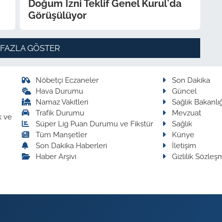
Doğum İzni Teklif Genel Kurul'da
Görüşülüyor
 FAZLA GÖSTER
Nöbetçi Eczaneler
Son Dakika
Hava Durumu
Güncel
Namaz Vakitleri
Sağlık Bakanlığ
Trafik Durumu
Mevzuat
k ve
Süper Lig Puan Durumu ve Fikstür
Sağlık
Tüm Manşetler
Künye
Son Dakika Haberleri
İletişim
Haber Arşivi
Gizlilik Sözleş