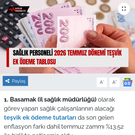
Sağlık
Güncel
Kamu Alımları
Paylaş
-
+
A
A
1. Basamak (il sağlık müdürlüğü)
olarak
görev yapan sağlık çalışanlarının alacağı
teşvik ek ödeme tutarları
da son gelen
enflasyon farkı dahil temmuz zammı %13.52