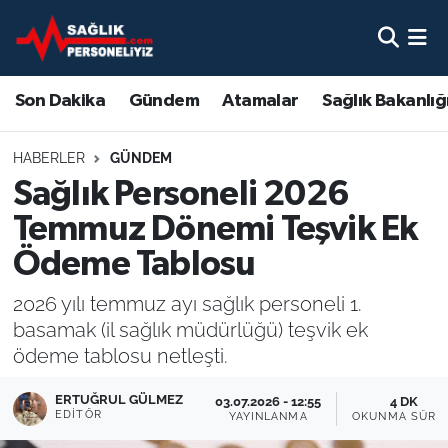
Son Dakika
Nöbetçi Eczaneler
Son Dakika
Gündem
Atamalar
Sağlık Bakanlığ
Gündem
Hava Durumu
HABERLER
GÜNDEM
Atamalar
Namaz Vakitleri
Sağlık Personeli 2026
Temmuz Dönemi Teşvik Ek
Sağlık Bakanlığı
Trafik Durumu
Ödeme Tablosu
Mevzuat
Süper Lig Puan Durumu ve Fikstür
2026 yılı temmuz ayı sağlık personeli 1.
basamak (il sağlık müdürlüğü) teşvik ek
Sendika
Tüm Manşetler
ödeme tablosu netleşti.
Sağlık Personeli Alımı
Son Dakika Haberleri
ERTUĞRUL GÜLMEZ
03.07.2026 - 12:55
4 DK
EDITÖR
YAYINLANMA
OKUNMA SÜRE
Eğitim
Haber Arşivi