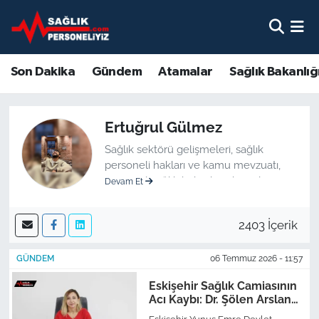
Son Dakika
Nöbetçi Eczaneler
Son Dakika
Gündem
Atamalar
Sağlık Bakanlığ
Gündem
Hava Durumu
Ertuğrul Gülmez
Atamalar
Namaz Vakitleri
Sağlık sektörü gelişmeleri, sağlık
Sağlık Bakanlığı
Trafik Durumu
personeli hakları ve kamu mevzuatı,
personel sağlık haberleri düzenleme
Devam Et
üzerine uzmanlaşmış kıdemli editör.
Mevzuat
Süper Lig Puan Durumu ve Fikstür
2403 İçerik
Sendika
Tüm Manşetler
GÜNDEM
06 Temmuz 2026 - 11:57
Sağlık Personeli Alımı
Son Dakika Haberleri
Eskişehir Sağlık Camiasının
Acı Kaybı: Dr. Şölen Arslan
Eğitim
Haber Arşivi
Vefat Etti!