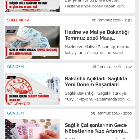
Eskişehir Yunus Emre Devlet
Hastanesi’nde görev yapan Ruh
Sağlık
Sağlığı ve Hastalıkları Uzmanı Dr.
Şölen Arslan’ın vefatı tüm sağlık
SON DAKIKA
06 Temmuz 2026 - 11:51
camiasını yasa boğdu.
Güncel
Hazine ve Maliye Bakanlığı
Temmuz 2026 Maaş
Kamu Alımları
Genelgesini Yayımladı!
Hazine ve Maliye Bakanlığı, memur
katsayıları, sözleşmeli personel
ücret tavanları ve yeni kıdem
tazminatı tavanını belirleyen
GÜNDEM
06 Temmuz 2026 - 11:42
Temmuz 2026 genelgesini ilan etti.
Bakanlık Açıkladı: Sağlıkta
Yeni Dönem Başarıları!
Sağlık Bakanlığı, "Sağlıklı Türkiye
Yüzyılı" vizyonu kapsamında son iki
yılda hayata geçirilen devrim
niteliğindeki uygulamaları ve rekor
GÜNDEM
05 Temmuz 2026 - 22:00
başarıları kamuoyuyla paylaştı.
Sağlık Çalışanlarının Gece
Nöbetlerine %10 Artırımlı
Ücret Resmiyet Kazandı!