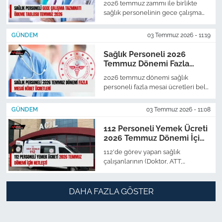
2026 temmuz zammı ile birlikte
sağlık personelinin gece çalışma
tazminatı ödeme tablosu da
netleşmiş oldu.
GÜNDEM
03 Temmuz 2026 - 11:19
Sağlık Personeli 2026
Temmuz Dönemi Fazla
Mesai Nöbet Ücretleri
2026 temmuz dönemi sağlık
personeli fazla mesai ücretleri belli
oldu. Uzman tabip, tabip, diş tabibi,
eczacı, hemşire, ebe, att,
GÜNDEM
03 Temmuz 2026 - 11:08
paramedik 2026 temmuz dönemi
fazla mesai tabloları ve 24 saatlik
112 Personeli Yemek Ücreti
hesaplamaları netleşti. Sağlık
2026 Temmuz Dönemi İçin
personeli nöbet ücretleri aşağıdaki
Netleşti
112'de görev yapan sağlık
gibidir.
çalışanlarının (Doktor, ATT,
paramedik, sürücü) ve genel idari
sınıfında görev yapanlar için
yemek ücreti 3.752,53 TL olmuştur.
DAHA FAZLA GÖSTER