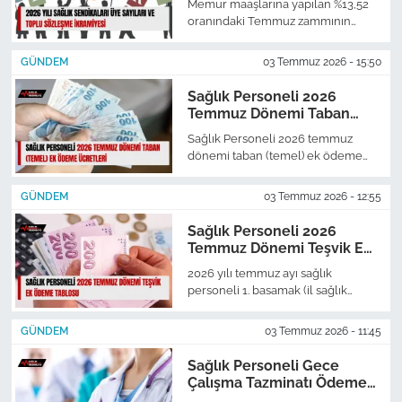
Memur maaşlarına yapılan %13,52
oranındaki Temmuz zammının
ardından, sağlık çalışanlarının da
yararlanacağı toplu sözleşme
GÜNDEM
03 Temmuz 2026 - 15:50
ikramiyesi tutarı net 1.113,98 TL
seviyesine yükseldi.
Sağlık Personeli 2026
Temmuz Dönemi Taban
(Temel) Ek Ödeme
Sağlık Personeli 2026 temmuz
Ücretleri
dönemi taban (temel) ek ödeme
ücretleri netleşti.
GÜNDEM
03 Temmuz 2026 - 12:55
Sağlık Personeli 2026
Temmuz Dönemi Teşvik Ek
Ödeme Tablosu
2026 yılı temmuz ayı sağlık
personeli 1. basamak (il sağlık
müdürlüğü) teşvik ek ödeme
tablosu netleşti.
GÜNDEM
03 Temmuz 2026 - 11:45
Sağlık Personeli Gece
Çalışma Tazminatı Ödeme
Tablosu Temmuz 2026