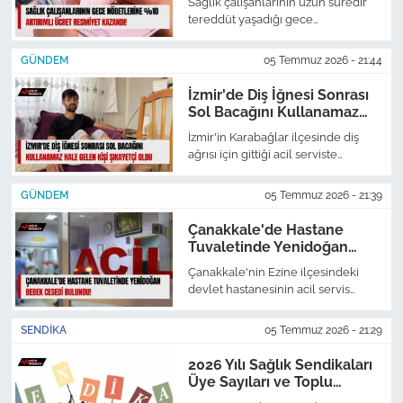
Sağlık çalışanlarının uzun süredir
tereddüt yaşadığı gece
nöbetlerinde yüzde 10 artırımlı
ücret uygulamasına Çalışma
GÜNDEM
05 Temmuz 2026 - 21:44
Bakanlığı yayımladığı resmi yazıyla
son noktayı koydu.
İzmir'de Diş İğnesi Sonrası
Sol Bacağını Kullanamaz
Hale Gelen Kişi Şikayetçi
İzmir'in Karabağlar ilçesinde diş
Oldu
ağrısı için gittiği acil serviste
enjeksiyon yapılan 29 yaşındaki
mobilya ustası Şerif Osman, yanlış
GÜNDEM
05 Temmuz 2026 - 21:39
iğne uygulaması nedeniyle sol
bacağını kullanamaz hale gelerek
Çanakkale'de Hastane
suç duyurusunda bulundu.
Tuvaletinde Yenidoğan
Bebek Cesedi Bulundu!
Çanakkale'nin Ezine ilçesindeki
devlet hastanesinin acil servis
tuvaletinde bir poşet içinde
yaklaşık 15 saat önce dünyaya
SENDIKA
05 Temmuz 2026 - 21:29
geldiği tahmin edilen erkek bebek
cesedi bulundu.
2026 Yılı Sağlık Sendikaları
Üye Sayıları ve Toplu
Sözleşme İkramiyesi