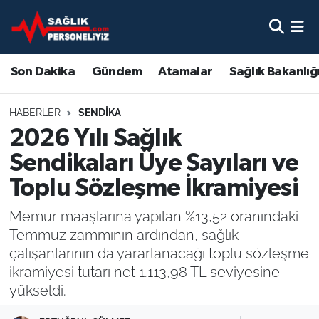
Son Dakika
Nöbetçi Eczaneler
Son Dakika
Gündem
Atamalar
Sağlık Bakanlığ
Gündem
Hava Durumu
HABERLER
SENDIKA
Atamalar
Namaz Vakitleri
2026 Yılı Sağlık
Sendikaları Üye Sayıları ve
Sağlık Bakanlığı
Trafik Durumu
Toplu Sözleşme İkramiyesi
Mevzuat
Süper Lig Puan Durumu ve Fikstür
Memur maaşlarına yapılan %13,52 oranındaki
Temmuz zammının ardından, sağlık
Sendika
Tüm Manşetler
çalışanlarının da yararlanacağı toplu sözleşme
ikramiyesi tutarı net 1.113,98 TL seviyesine
Sağlık Personeli Alımı
Son Dakika Haberleri
yükseldi.
Eğitim
Haber Arşivi