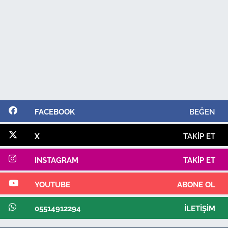
FACEBOOK
BEĞEN
X
TAKIP ET
INSTAGRAM
TAKIP ET
YOUTUBE
ABONE OL
05514912294
İLETIŞIM