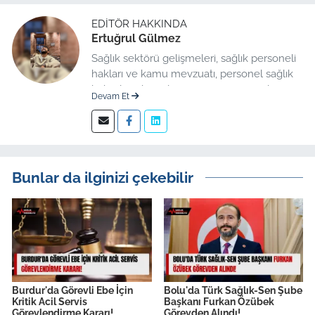
EDITÖR HAKKINDA
Ertuğrul Gülmez
Sağlık sektörü gelişmeleri, sağlık personeli
hakları ve kamu mevzuatı, personel sağlık
haberleri düzenleme üzerine uzmanlaşmış
Devam Et
kıdemli editör.
Bunlar da ilginizi çekebilir
Burdur'da Görevli Ebe İçin
Bolu'da Türk Sağlık-Sen Şube
Kritik Acil Servis
Başkanı Furkan Özübek
Görevlendirme Kararı!
Görevden Alındı!