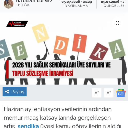
ERTUĞRUL GÜLMEZ
05.07.2026 - 21:29
05.07.2026 - 21:
EDITÖR
YAYINLANMA
GÜNCELLEM
Sağlık
Güncel
Kamu Alımları
Paylaş
-
+
A
A
Haziran ayı enflasyon verilerinin ardından
memur maaş katsayılarında gerçekleşen
artış,
sendika
üyesi kamu görevlilerinin aldığı