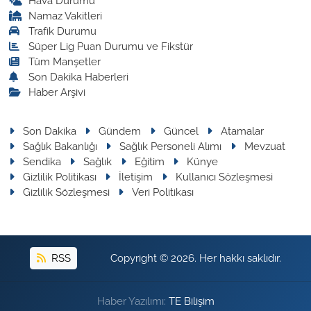
Hava Durumu
Namaz Vakitleri
Trafik Durumu
Süper Lig Puan Durumu ve Fikstür
Tüm Manşetler
Son Dakika Haberleri
Haber Arşivi
Son Dakika
Gündem
Güncel
Atamalar
Sağlık Bakanlığı
Sağlık Personeli Alımı
Mevzuat
Sendika
Sağlık
Eğitim
Künye
Gizlilik Politikası
İletişim
Kullanıcı Sözleşmesi
Gizlilik Sözleşmesi
Veri Politikası
RSS
Copyright © 2026. Her hakkı saklıdır.
Haber Yazılımı:
TE Bilişim