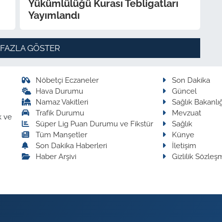
Yükümlülüğü Kurası Tebligatları
Yayımlandı
 FAZLA GÖSTER
Nöbetçi Eczaneler
Son Dakika
Hava Durumu
Güncel
Namaz Vakitleri
Sağlık Bakanlığ
Trafik Durumu
Mevzuat
k ve
Süper Lig Puan Durumu ve Fikstür
Sağlık
Tüm Manşetler
Künye
Son Dakika Haberleri
İletişim
Haber Arşivi
Gizlilik Sözleş