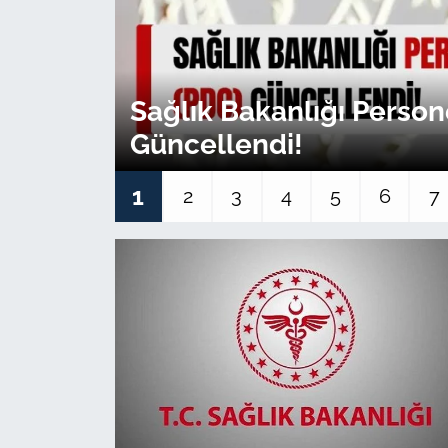
Sağlık
Güncel
Sağlık Bakanlığı Person
Güncellendi!
Kamu Alımları
1
2
3
4
5
6
7