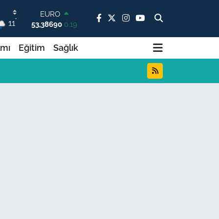
53,38690
0.19
STERLİN
°
11
61,60380
0.18
G.ALTIN
6862,09000
0.19
ımı
Eğitim
Sağlık
BİST100
14.598,00
0
BITCOIN
79.591,74
-1.82
DOLAR
45,43620
0.02