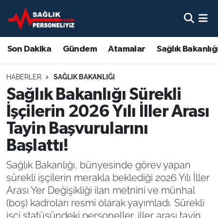
Son Dakika
Nöbetçi Eczaneler
Son Dakika
Gündem
Atamalar
Sağlık Bakanlığ
Gündem
Hava Durumu
HABERLER
SAĞLIK BAKANLIĞI
Atamalar
Namaz Vakitleri
Sağlık Bakanlığı Sürekli
İşçilerin 2026 Yılı İller Arası
Sağlık Bakanlığı
Trafik Durumu
Tayin Başvurularını
Mevzuat
Süper Lig Puan Durumu ve Fikstür
Başlattı!
Sendika
Tüm Manşetler
Sağlık Bakanlığı, bünyesinde görev yapan
sürekli işçilerin merakla beklediği 2026 Yılı İller
Sağlık Personeli Alımı
Son Dakika Haberleri
Arası Yer Değişikliği ilan metnini ve münhal
(boş) kadroları resmi olarak yayımladı. Sürekli
Eğitim
Haber Arşivi
işçi statüsündeki personeller, iller arası tayin