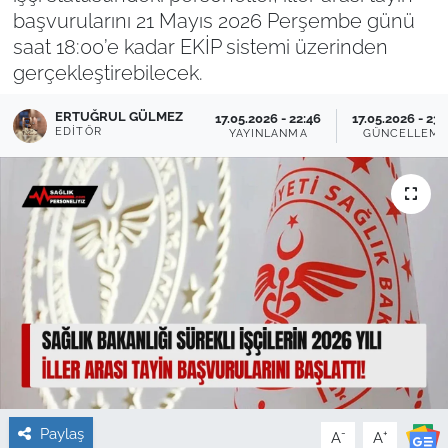
başvurularını 21 Mayıs 2026 Perşembe günü
Sağlık
saat 18:00’e kadar EKİP sistemi üzerinden
gerçekleştirebilecek.
Güncel
ERTUĞRUL GÜLMEZ
17.05.2026 - 22:46
17.05.2026 - 23:
EDITÖR
YAYINLANMA
GÜNCELLEM
Kamu Alımları
Paylaş
-
+
A
A