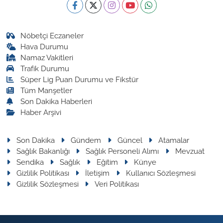
Nöbetçi Eczaneler
Hava Durumu
Namaz Vakitleri
Trafik Durumu
Süper Lig Puan Durumu ve Fikstür
Tüm Manşetler
Son Dakika Haberleri
Haber Arşivi
Son Dakika
Gündem
Güncel
Atamalar
Sağlık Bakanlığı
Sağlık Personeli Alımı
Mevzuat
Sendika
Sağlık
Eğitim
Künye
Gizlilik Politikası
İletişim
Kullanıcı Sözleşmesi
Gizlilik Sözleşmesi
Veri Politikası