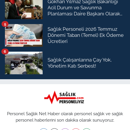
Gökhan Yılmaz Sağlık Bakanlığı
Acil Durum ve Savunma
Planlaması Daire Başkanı Olarak
Atandı
5
Sağlık Personeli 2026 Temmuz
Dönemi Taban (Temel) Ek Ödeme
Ücretleri
6
Sağlık Çalışanlarına Çay Yok,
Yönetim Katı Serbest!
Personel Sağlık Net Haber olarak personel sağlık ve sağlık
personel haberlerini son dakika olarak sunuyoruz.