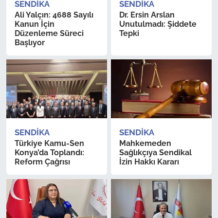
SENDIKA
SENDIKA
Ali Yalçın: 4688 Sayılı
Dr. Ersin Arslan
Kanun İçin
Unutulmadı: Şiddete
Düzenleme Süreci
Tepki
Başlıyor
SENDIKA
SENDIKA
Türkiye Kamu-Sen
Mahkemeden
Konya’da Toplandı:
Sağlıkçıya Sendikal
Reform Çağrısı
İzin Hakkı Kararı