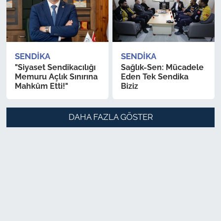
SENDIKA
SENDIKA
"Siyaset Sendikacılığı
Sağlık-Sen: Mücadele
Memuru Açlık Sınırına
Eden Tek Sendika
Mahkûm Etti!"
Biziz
DAHA FAZLA GÖSTER