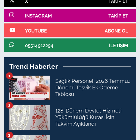
X
TAKIP ET
INSTAGRAM
TAKIP ET
YOUTUBE
ABONE OL
05514912294
İLETIŞIM
Trend Haberler
1
Sağlık Personeli 2026 Temmuz
Dönemi Teşvik Ek Ödeme
Tablosu
2
128. Dönem Devlet Hizmeti
Yükümlülüğü Kurası İçin
Takvim Açıklandı
3