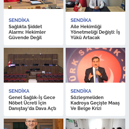
SENDIKA
SENDIKA
Sağlıkta Şiddet
Aile Hekimliği
Alarmı: Hekimler
Yönetmeliği Değişti: İş
Güvende Değil
Yükü Artacak
SENDIKA
SENDIKA
Genel Sağlık-İş Gece
Sözleşmeliden
Nöbet Ücreti İçin
Kadroya Geçişte Maaş
Danıştay'da Dava Açtı
Ve Belge Krizi