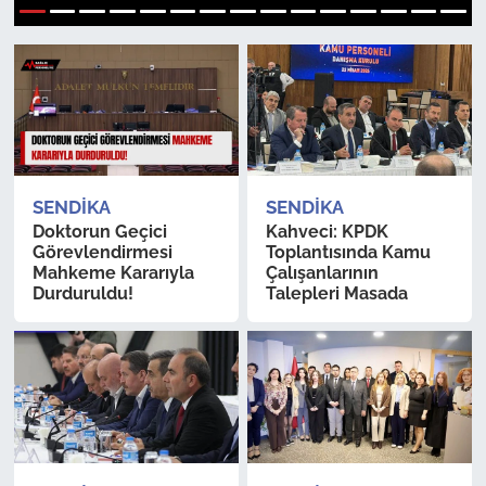
1
2
3
4
5
6
7
8
9
10
11
12
13
14
15
Sağlık
Güncel
Kamu Alımları
SENDIKA
SENDIKA
Doktorun Geçici
Kahveci: KPDK
Görevlendirmesi
Toplantısında Kamu
Mahkeme Kararıyla
Çalışanlarının
Durduruldu!
Talepleri Masada