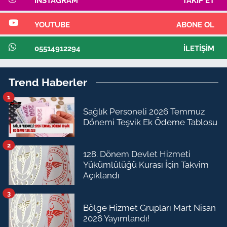
INSTAGRAM
TAKIP ET
YOUTUBE
ABONE OL
05514912294
İLETIŞIM
Trend Haberler
1
Sağlık Personeli 2026 Temmuz
Dönemi Teşvik Ek Ödeme Tablosu
2
128. Dönem Devlet Hizmeti
Yükümlülüğü Kurası İçin Takvim
Açıklandı
3
Bölge Hizmet Grupları Mart Nisan
2026 Yayımlandı!