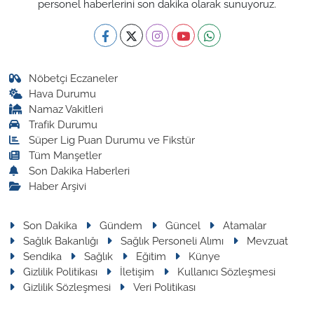
personel haberlerini son dakika olarak sunuyoruz.
Nöbetçi Eczaneler
Hava Durumu
Namaz Vakitleri
Trafik Durumu
Süper Lig Puan Durumu ve Fikstür
Tüm Manşetler
Son Dakika Haberleri
Haber Arşivi
Son Dakika
Gündem
Güncel
Atamalar
Sağlık Bakanlığı
Sağlık Personeli Alımı
Mevzuat
Sendika
Sağlık
Eğitim
Künye
Gizlilik Politikası
İletişim
Kullanıcı Sözleşmesi
Gizlilik Sözleşmesi
Veri Politikası