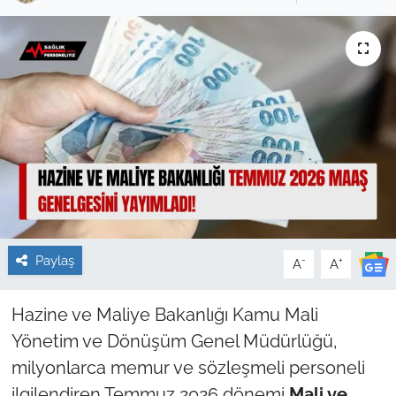
Sağlık
Güncel
Kamu Alımları
Paylaş
-
+
A
A
Hazine ve Maliye Bakanlığı Kamu Mali
Yönetim ve Dönüşüm Genel Müdürlüğü,
milyonlarca memur ve sözleşmeli personeli
ilgilendiren Temmuz 2026 dönemi
Mali ve