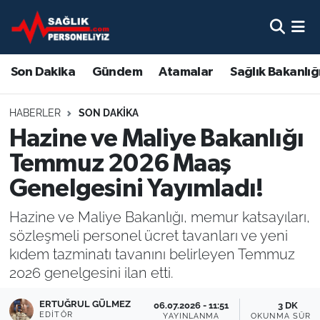
Son Dakika
Nöbetçi Eczaneler
Son Dakika
Gündem
Atamalar
Sağlık Bakanlığ
Gündem
Hava Durumu
HABERLER
SON DAKIKA
Atamalar
Namaz Vakitleri
Hazine ve Maliye Bakanlığı
Temmuz 2026 Maaş
Sağlık Bakanlığı
Trafik Durumu
Genelgesini Yayımladı!
Mevzuat
Süper Lig Puan Durumu ve Fikstür
Hazine ve Maliye Bakanlığı, memur katsayıları,
sözleşmeli personel ücret tavanları ve yeni
Sendika
Tüm Manşetler
kıdem tazminatı tavanını belirleyen Temmuz
2026 genelgesini ilan etti.
Sağlık Personeli Alımı
Son Dakika Haberleri
ERTUĞRUL GÜLMEZ
06.07.2026 - 11:51
3 DK
Eğitim
Haber Arşivi
EDITÖR
YAYINLANMA
OKUNMA SÜRES