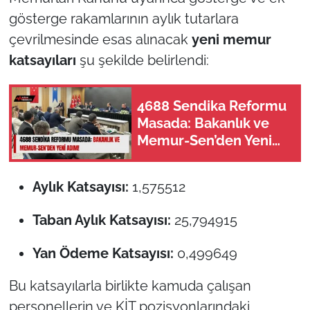
gösterge rakamlarının aylık tutarlara
çevrilmesinde esas alınacak
yeni memur
katsayıları
şu şekilde belirlendi:
4688 Sendika Reformu
Masada: Bakanlık ve
Memur-Sen’den Yeni
Adım!
Aylık Katsayısı:
1,575512
Taban Aylık Katsayısı:
25,794915
Yan Ödeme Katsayısı:
0,499649
Bu katsayılarla birlikte kamuda çalışan
personellerin ve KİT pozisyonlarındaki