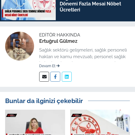
Dönemi Fazla Mesai Nöbet
Ücretleri
EDITÖR HAKKINDA
Ertuğrul Gülmez
Sağlık sektörü gelişmeleri, sağlık personeli
hakları ve kamu mevzuatı, personel sağlık
haberleri düzenleme üzerine uzmanlaşmış
Devam Et
kıdemli editör.
Bunlar da ilginizi çekebilir