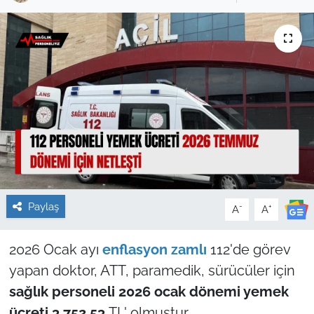
Sağlık
Güncel
Kamu Alımları
Paylaş
-
+
A
A
2026 Ocak ayı
enflasyon zamlı
112'de görev
yapan doktor, ATT, paramedik, sürücüler için
sağlık personeli 2026 ocak dönemi yemek
ücreti
3.752,53
TL' olmuştur.