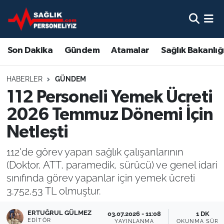
Son Dakika
Nöbetçi Eczaneler
Son Dakika
Gündem
Atamalar
Sağlık Bakanlığ
Gündem
Hava Durumu
HABERLER
GÜNDEM
Atamalar
Namaz Vakitleri
112 Personeli Yemek Ücreti
2026 Temmuz Dönemi İçin
Sağlık Bakanlığı
Trafik Durumu
Netleşti
Mevzuat
Süper Lig Puan Durumu ve Fikstür
112'de görev yapan sağlık çalışanlarının
(Doktor, ATT, paramedik, sürücü) ve genel idari
Sendika
Tüm Manşetler
sınıfında görev yapanlar için yemek ücreti
3.752,53 TL olmuştur.
Sağlık Personeli Alımı
Son Dakika Haberleri
ERTUĞRUL GÜLMEZ
03.07.2026 - 11:08
1 DK
Eğitim
Haber Arşivi
EDITÖR
YAYINLANMA
OKUNMA SÜRE