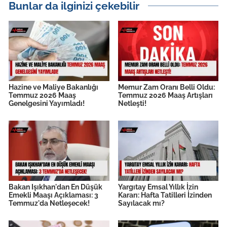
Bunlar da ilginizi çekebilir
Hazine ve Maliye Bakanlığı
Memur Zam Oranı Belli Oldu:
Temmuz 2026 Maaş
Temmuz 2026 Maaş Artışları
Genelgesini Yayımladı!
Netleşti!
Bakan Işıkhan'dan En Düşük
Yargıtay Emsal Yıllık İzin
Emekli Maaşı Açıklaması: 3
Kararı: Hafta Tatilleri İzinden
Temmuz'da Netleşecek!
Sayılacak mı?