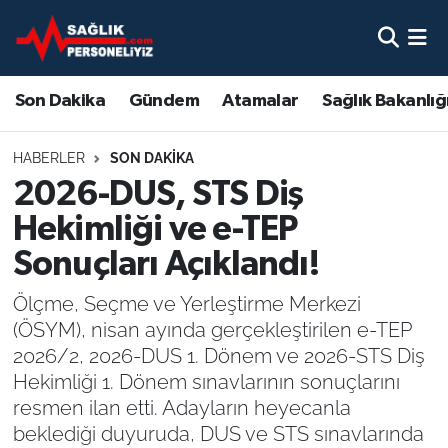
Son Dakika
Nöbetçi Eczaneler
Son Dakika
Gündem
Atamalar
Sağlık Bakanlığ
Gündem
Hava Durumu
HABERLER
SON DAKIKA
Atamalar
Namaz Vakitleri
2026-DUS, STS Diş
Hekimliği ve e-TEP
Sağlık Bakanlığı
Trafik Durumu
Sonuçları Açıklandı!
Mevzuat
Süper Lig Puan Durumu ve Fikstür
Ölçme, Seçme ve Yerleştirme Merkezi
(ÖSYM), nisan ayında gerçekleştirilen e-TEP
Sendika
Tüm Manşetler
2026/2, 2026-DUS 1. Dönem ve 2026-STS Diş
Hekimliği 1. Dönem sınavlarının sonuçlarını
Sağlık Personeli Alımı
Son Dakika Haberleri
resmen ilan etti. Adayların heyecanla
beklediği duyuruda, DUS ve STS sınavlarında
Eğitim
Haber Arşivi