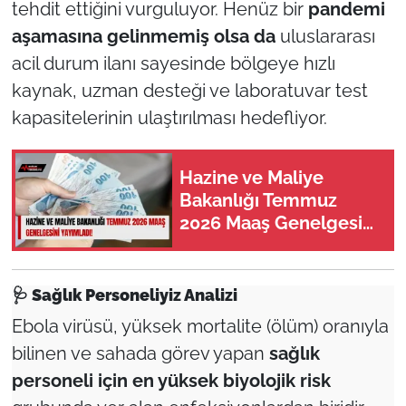
tehdit ettiğini vurguluyor. Henüz bir
pandemi
aşamasına gelinmemiş olsa da
uluslararası
acil durum ilanı sayesinde bölgeye hızlı
kaynak, uzman desteği ve laboratuvar test
kapasitelerinin ulaştırılması hedefliyor.
Hazine ve Maliye
Bakanlığı Temmuz
2026 Maaş Genelgesini
Yayımladı!
🩺
Sağlık Personeliyiz Analizi
Ebola virüsü, yüksek mortalite (ölüm) oranıyla
bilinen ve sahada görev yapan
sağlık
personeli için en yüksek biyolojik risk