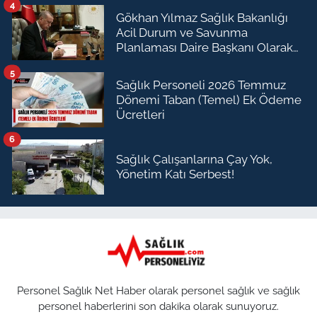
4
Gökhan Yılmaz Sağlık Bakanlığı
Acil Durum ve Savunma
Planlaması Daire Başkanı Olarak
Atandı
5
Sağlık Personeli 2026 Temmuz
Dönemi Taban (Temel) Ek Ödeme
Ücretleri
6
Sağlık Çalışanlarına Çay Yok,
Yönetim Katı Serbest!
Personel Sağlık Net Haber olarak personel sağlık ve sağlık
personel haberlerini son dakika olarak sunuyoruz.