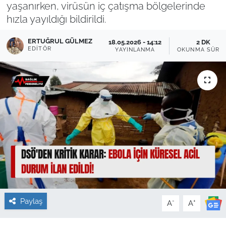
yaşanırken, virüsün iç çatışma bölgelerinde
hızla yayıldığı bildirildi.
Sağlık
ERTUĞRUL GÜLMEZ
18.05.2026 - 14:12
2 DK
Güncel
EDITÖR
YAYINLANMA
OKUNMA SÜRES
Kamu Alımları
Paylaş
-
+
A
A