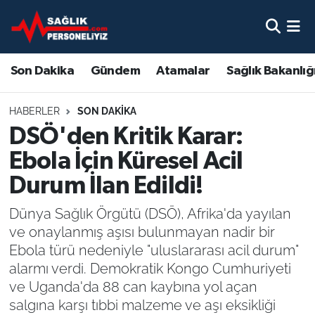
Son Dakika
Nöbetçi Eczaneler
Son Dakika
Gündem
Atamalar
Sağlık Bakanlığ
Gündem
Hava Durumu
HABERLER
SON DAKIKA
Atamalar
Namaz Vakitleri
DSÖ'den Kritik Karar:
Ebola İçin Küresel Acil
Sağlık Bakanlığı
Trafik Durumu
Durum İlan Edildi!
Mevzuat
Süper Lig Puan Durumu ve Fikstür
Dünya Sağlık Örgütü (DSÖ), Afrika'da yayılan
ve onaylanmış aşısı bulunmayan nadir bir
Sendika
Tüm Manşetler
Ebola türü nedeniyle "uluslararası acil durum"
alarmı verdi. Demokratik Kongo Cumhuriyeti
Sağlık Personeli Alımı
Son Dakika Haberleri
ve Uganda'da 88 can kaybına yol açan
salgına karşı tıbbi malzeme ve aşı eksikliği
Eğitim
Haber Arşivi