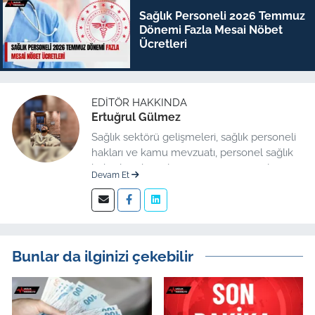
Sağlık Personeli 2026 Temmuz
Dönemi Fazla Mesai Nöbet
Ücretleri
EDITÖR HAKKINDA
Ertuğrul Gülmez
Sağlık sektörü gelişmeleri, sağlık personeli
hakları ve kamu mevzuatı, personel sağlık
haberleri düzenleme üzerine uzmanlaşmış
Devam Et
kıdemli editör.
Bunlar da ilginizi çekebilir