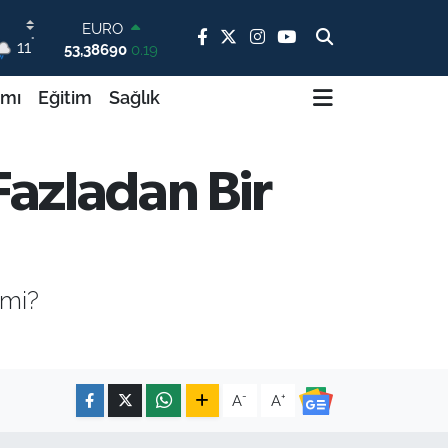
EURO
53,38690
0.19
°
STERLİN
11
61,60380
0.18
G.ALTIN
ımı
Eğitim
Sağlık
6862,09000
0.19
BİST100
14.598,00
0
BITCOIN
Fazladan Bir
79.591,74
-1.82
DOLAR
45,43620
0.02
 mi?
-
+
A
A