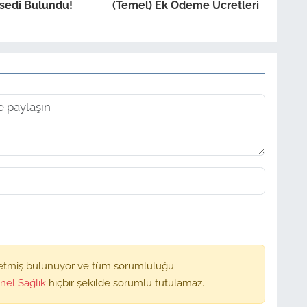
sedi Bulundu!
(Temel) Ek Ödeme Ücretleri
etmiş bulunuyor ve tüm sorumluluğu
nel Sağlık
hiçbir şekilde sorumlu tutulamaz.