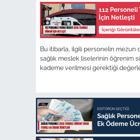
112 Personel
İçin Netleşti
İçeriği Görüntül
Bu itibarla, ilgili personelin mezun 
sağlık meslek liselerinin öğrenim sü
kademe verilmesi gerektiği değerle
EDITÖRÜN SEÇTIĞI
Sağlık Person
Ek Ödeme Ücre