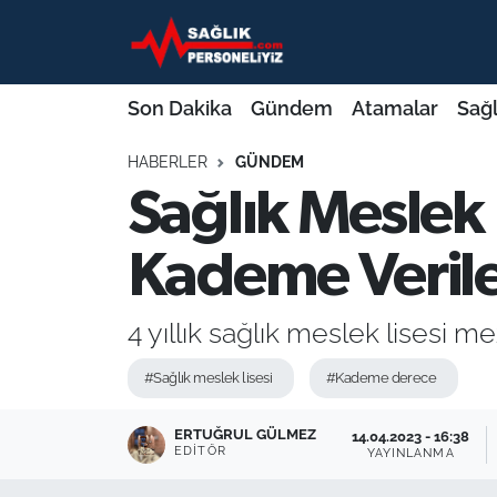
Son Dakika
Nöbetçi Eczaneler
Son Dakika
Gündem
Atamalar
Sağl
Gündem
Hava Durumu
HABERLER
GÜNDEM
Sağlık Meslek 
Atamalar
Namaz Vakitleri
Sağlık Bakanlığı
Trafik Durumu
Kademe Verile
Mevzuat
Süper Lig Puan Durumu ve Fikstür
4 yıllık sağlık meslek lisesi m
Sendika
Tüm Manşetler
#Sağlık meslek lisesi
#Kademe derece
Sağlık Personeli Alımı
Son Dakika Haberleri
ERTUĞRUL GÜLMEZ
14.04.2023 - 16:38
EDITÖR
YAYINLANMA
Eğitim
Haber Arşivi