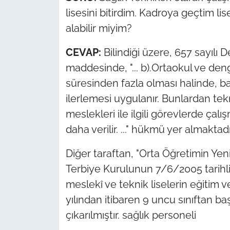
lisesini bitirdim. Kadroya geçtim 
alabilir miyim?
CEVAP:
Bilindiği üzere, 657 sayıl
maddesinde, "... b).Ortaokul ve den
süresinden fazla olması halinde, baş
ilerlemesi uygulanır. Bunlardan tek
meslekleri ile ilgili görevlerde çal
daha verilir. ..." hükmü yer almaktadı
Diğer taraftan, "Orta Öğretimin Yeni
Terbiye Kurulunun 7/6/2005 tarihli ve
meslekî ve teknik liselerin eğitim 
yılından itibaren 9 uncu sınıftan b
çıkarılmıştır. sağlık personeli