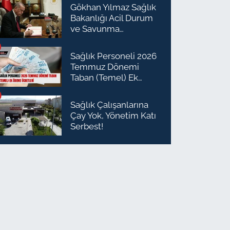
Gökhan Yılmaz Sağlık
Bakanlığı Acil Durum
ve Savunma
Planlaması Daire
Başkanı Olarak Atandı
Sağlık Personeli 2026
Temmuz Dönemi
Taban (Temel) Ek
Ödeme Ücretleri
Sağlık Çalışanlarına
Çay Yok, Yönetim Katı
Serbest!