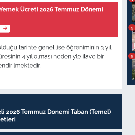
i Yemek Ücreti 2026 Temmuz Dönemi
5
e
olduğu tarihte genel lise öğreniminin 3 yıl,
resinin 4 yıl olması nedeniyle ilave bir
6
ndirilmektedir.
eli 2026 Temmuz Dönemi Taban (Temel)
tleri