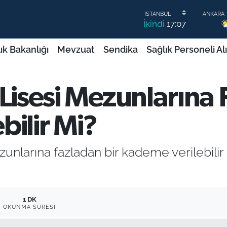
İkindi
17:07
ık Bakanlığı
Mevzuat
Sendika
Sağlık Personeli Al
Lisesi Mezunlarına 
bilir Mi?
ezunlarına fazladan bir kademe verilebilir
1 DK
OKUNMA SÜRESI