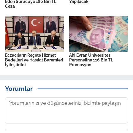
Eden Sürücüye 180 Bin TL
Yapılacak
Ceza
Eczacıların Reçete Hizmet
Ahi Evran Üniversitesi
Bedelleri ve Hasılat Baremleri
Personeline 116 Bin TL
İyileştirildi
Promosyon
Yorumlar