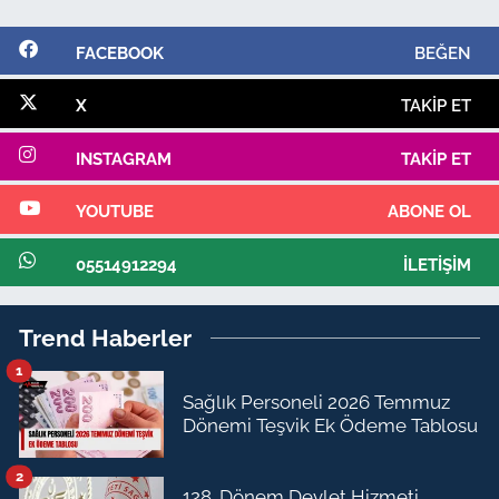
FACEBOOK
BEĞEN
X
TAKIP ET
INSTAGRAM
TAKIP ET
YOUTUBE
ABONE OL
05514912294
İLETIŞIM
Trend Haberler
1
Sağlık Personeli 2026 Temmuz
Dönemi Teşvik Ek Ödeme Tablosu
2
128. Dönem Devlet Hizmeti