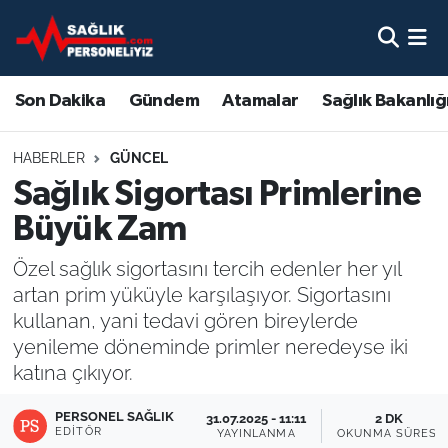
Son Dakika
Nöbetçi Eczaneler
Son Dakika
Gündem
Atamalar
Sağlık Bakanlığ
Gündem
Hava Durumu
HABERLER
GÜNCEL
Atamalar
Namaz Vakitleri
Sağlık Sigortası Primlerine
Büyük Zam
Sağlık Bakanlığı
Trafik Durumu
Özel sağlık sigortasını tercih edenler her yıl
Mevzuat
Süper Lig Puan Durumu ve Fikstür
artan prim yüküyle karşılaşıyor. Sigortasını
kullanan, yani tedavi gören bireylerde
Sendika
Tüm Manşetler
yenileme döneminde primler neredeyse iki
katına çıkıyor.
Sağlık Personeli Alımı
Son Dakika Haberleri
PERSONEL SAĞLIK
31.07.2025 - 11:11
2 DK
Eğitim
Haber Arşivi
EDITÖR
YAYINLANMA
OKUNMA SÜRESI