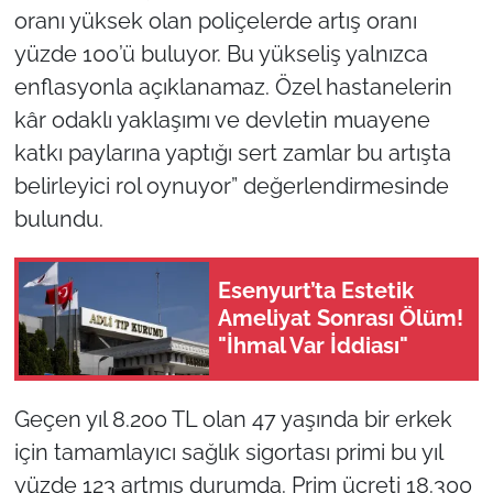
oranı yüksek olan poliçelerde artış oranı
yüzde 100’ü buluyor. Bu yükseliş yalnızca
enflasyonla açıklanamaz. Özel hastanelerin
kâr odaklı yaklaşımı ve devletin muayene
katkı paylarına yaptığı sert zamlar bu artışta
belirleyici rol oynuyor” değerlendirmesinde
bulundu.
Esenyurt’ta Estetik
Ameliyat Sonrası Ölüm!
"İhmal Var İddiası"
Geçen yıl 8.200 TL olan 47 yaşında bir erkek
için tamamlayıcı sağlık sigortası primi bu yıl
yüzde 123 artmış durumda. Prim ücreti 18.300