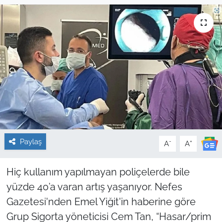
Sağlık
Güncel
Kamu Alımları
Paylaş
-
+
A
A
Hiç kullanım yapılmayan poliçelerde bile
yüzde 40’a varan artış yaşanıyor. Nefes
Gazetesi'nden Emel Yiğit'in haberine göre
Grup Sigorta yöneticisi Cem Tan, “Hasar/prim