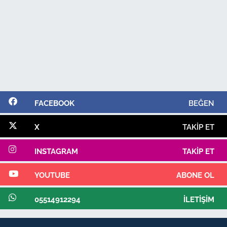
FACEBOOK
BEĞEN
X
TAKIP ET
INSTAGRAM
TAKIP ET
YOUTUBE
ABONE OL
05514912294
İLETIŞIM