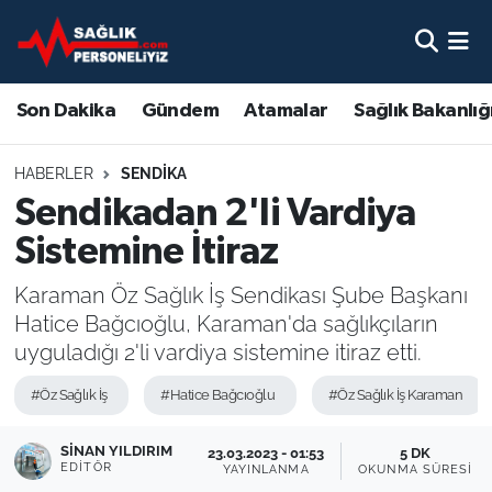
Son Dakika
Nöbetçi Eczaneler
Son Dakika
Gündem
Atamalar
Sağlık Bakanlığ
Gündem
Hava Durumu
HABERLER
SENDIKA
Atamalar
Namaz Vakitleri
Sendikadan 2'li Vardiya
Sistemine İtiraz
Sağlık Bakanlığı
Trafik Durumu
Karaman Öz Sağlık İş Sendikası Şube Başkanı
Mevzuat
Süper Lig Puan Durumu ve Fikstür
Hatice Bağcıoğlu, Karaman'da sağlıkçıların
uyguladığı 2'li vardiya sistemine itiraz etti.
Sendika
Tüm Manşetler
#Öz Sağlık İş
#Hatice Bağcıoğlu
#Öz Sağlık İş Karaman
Sağlık Personeli Alımı
Son Dakika Haberleri
SINAN YILDIRIM
23.03.2023 - 01:53
5 DK
EDITÖR
YAYINLANMA
OKUNMA SÜRESI
Eğitim
Haber Arşivi