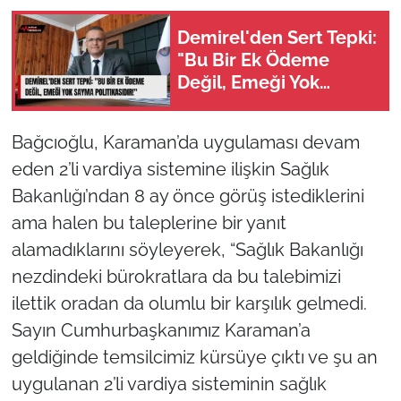
Demirel'den Sert Tepki:
"Bu Bir Ek Ödeme
Değil, Emeği Yok
Sayma Politikasıdır!"
Bağcıoğlu, Karaman’da uygulaması devam
eden 2’li vardiya sistemine ilişkin Sağlık
Bakanlığı’ndan 8 ay önce görüş istediklerini
ama halen bu taleplerine bir yanıt
alamadıklarını söyleyerek, “Sağlık Bakanlığı
nezdindeki bürokratlara da bu talebimizi
ilettik oradan da olumlu bir karşılık gelmedi.
Sayın Cumhurbaşkanımız Karaman’a
geldiğinde temsilcimiz kürsüye çıktı ve şu an
uygulanan 2’li vardiya sisteminin sağlık