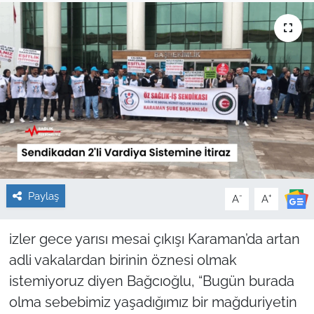
Sağlık
Güncel
Kamu Alımları
Paylaş
-
+
A
A
izler gece yarısı mesai çıkışı Karaman’da artan
adli vakalardan birinin öznesi olmak
istemiyoruz diyen Bağcıoğlu, “Bugün burada
olma sebebimiz yaşadığımız bir mağduriyetin