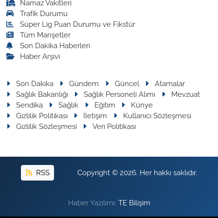
Namaz Vakitleri
Trafik Durumu
Süper Lig Puan Durumu ve Fikstür
Tüm Manşetler
Son Dakika Haberleri
Haber Arşivi
Son Dakika
Gündem
Güncel
Atamalar
Sağlık Bakanlığı
Sağlık Personeli Alımı
Mevzuat
Sendika
Sağlık
Eğitim
Künye
Gizlilik Politikası
İletişim
Kullanıcı Sözleşmesi
Gizlilik Sözleşmesi
Veri Politikası
RSS
Copyright © 2026. Her hakkı saklıdır.
Haber Yazılımı:
TE Bilişim