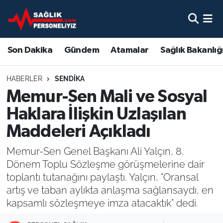
Son Dakika
Nöbetçi Eczaneler
Son Dakika
Gündem
Atamalar
Sağlık Bakanlığ
Gündem
Hava Durumu
HABERLER
SENDIKA
Atamalar
Namaz Vakitleri
Memur-Sen Mali ve Sosyal
Haklara İlişkin Uzlaşılan
Sağlık Bakanlığı
Trafik Durumu
Maddeleri Açıkladı
Mevzuat
Süper Lig Puan Durumu ve Fikstür
Memur-Sen Genel Başkanı Ali Yalçın, 8.
Dönem Toplu Sözleşme görüşmelerine dair
Sendika
Tüm Manşetler
toplantı tutanağını paylaştı. Yalçın, "Oransal
artış ve taban aylıkta anlaşma sağlansaydı, en
Sağlık Personeli Alımı
Son Dakika Haberleri
kapsamlı sözleşmeye imza atacaktık" dedi.
Eğitim
Haber Arşivi