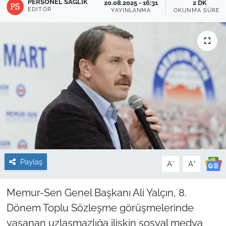
PERSONEL SAĞLIK
20.08.2025 - 16:31
2 DK
EDITÖR
YAYINLANMA
OKUNMA SÜRES
Sağlık
Güncel
Kamu Alımları
Paylaş
-
+
A
A
Memur-Sen Genel Başkanı Ali Yalçın, 8.
Dönem Toplu Sözleşme görüşmelerinde
yaşanan uzlaşmazlığa ilişkin sosyal medya