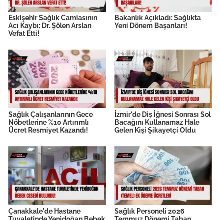
Eskişehir Sağlık Camiasının
Bakanlık Açıkladı: Sağlıkta
Acı Kaybı: Dr. Şölen Arslan
Yeni Dönem Başarıları!
Vefat Etti!
Sağlık Çalışanlarının Gece
İzmir'de Diş İğnesi Sonrası Sol
Nöbetlerine %10 Artırımlı
Bacağını Kullanamaz Hale
Ücret Resmiyet Kazandı!
Gelen Kişi Şikayetçi Oldu
Çanakkale'de Hastane
Sağlık Personeli 2026
Tuvaletinde Yenidoğan Bebek
Temmuz Dönemi Taban