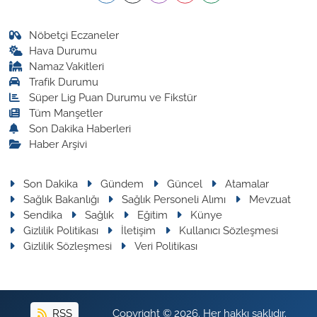
Nöbetçi Eczaneler
Hava Durumu
Namaz Vakitleri
Trafik Durumu
Süper Lig Puan Durumu ve Fikstür
Tüm Manşetler
Son Dakika Haberleri
Haber Arşivi
Son Dakika
Gündem
Güncel
Atamalar
Sağlık Bakanlığı
Sağlık Personeli Alımı
Mevzuat
Sendika
Sağlık
Eğitim
Künye
Gizlilik Politikası
İletişim
Kullanıcı Sözleşmesi
Gizlilik Sözleşmesi
Veri Politikası
RSS
Copyright © 2026. Her hakkı saklıdır.