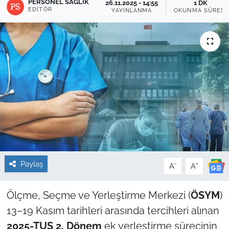
PERSONEL SAĞLIK
26.11.2025 - 14:55
1 DK
EDITÖR
YAYINLANMA
OKUNMA SÜRESI
Sağlık
Güncel
Kamu Alımları
Paylaş
-
+
A
A
Ölçme, Seçme ve Yerleştirme Merkezi (
ÖSYM
)
13–19 Kasım tarihleri arasında tercihleri alınan
2025-TUS 2. Dönem
ek yerleştirme sürecinin