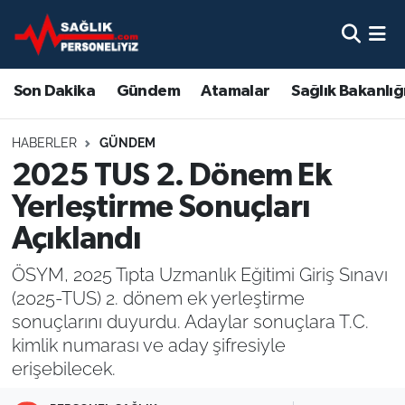
Son Dakika
Nöbetçi Eczaneler
Son Dakika
Gündem
Atamalar
Sağlık Bakanlığ
Gündem
Hava Durumu
HABERLER
GÜNDEM
Atamalar
Namaz Vakitleri
2025 TUS 2. Dönem Ek
Yerleştirme Sonuçları
Sağlık Bakanlığı
Trafik Durumu
Açıklandı
Mevzuat
Süper Lig Puan Durumu ve Fikstür
ÖSYM, 2025 Tıpta Uzmanlık Eğitimi Giriş Sınavı
(2025-TUS) 2. dönem ek yerleştirme
Sendika
Tüm Manşetler
sonuçlarını duyurdu. Adaylar sonuçlara T.C.
kimlik numarası ve aday şifresiyle
Sağlık Personeli Alımı
Son Dakika Haberleri
erişebilecek.
Eğitim
Haber Arşivi