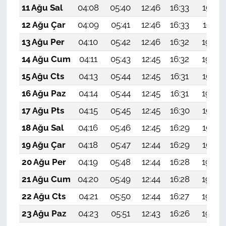
11 Ağu Sal
04:08
05:40
12:46
16:33
19:42
12 Ağu Çar
04:09
05:41
12:46
16:33
19:41
13 Ağu Per
04:10
05:42
12:46
16:32
19:39
14 Ağu Cum
04:11
05:43
12:45
16:32
19:38
15 Ağu Cts
04:13
05:44
12:45
16:31
19:37
16 Ağu Paz
04:14
05:44
12:45
16:31
19:36
17 Ağu Pts
04:15
05:45
12:45
16:30
19:34
18 Ağu Sal
04:16
05:46
12:45
16:29
19:33
19 Ağu Çar
04:18
05:47
12:44
16:29
19:32
20 Ağu Per
04:19
05:48
12:44
16:28
19:30
21 Ağu Cum
04:20
05:49
12:44
16:28
19:29
22 Ağu Cts
04:21
05:50
12:44
16:27
19:28
23 Ağu Paz
04:23
05:51
12:43
16:26
19:26