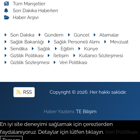
Tüm Manşetler
Son Dakika Haberleri
Haber Arşivi
Son Dakika
Gündem
Güncel
Atamalar
Sağlık Bakanlığı
Sağlık Personeli Alımı
Mevzuat
Sendika
Sağlık
Eğitim
Künye
Gizlilik Politikası
İletişim
Kullanıcı Sözleşmesi
Gizlilik Sözleşmesi
Veri Politikası
RSS
Copyright © 2026. Her hakkı saklıdır.
Haber Yazılımı:
TE Bilişim
En iyi site deneyimi sağlamak için çerezlerden
faydalanıyoruz. Detaylar için lütfen tıklayın.
Veri Politikası