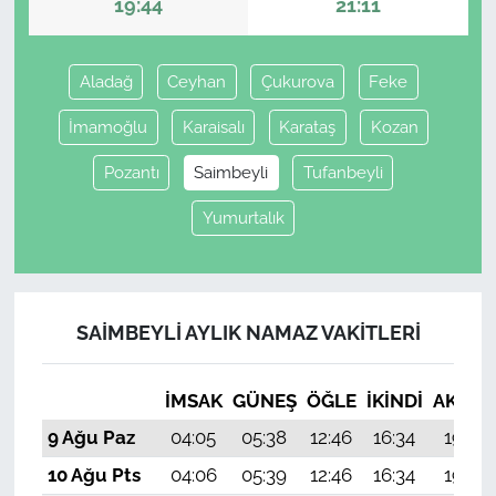
19:44
21:11
Aladağ
Ceyhan
Çukurova
Feke
İmamoğlu
Karaisalı
Karataş
Kozan
Pozantı
Saimbeyli
Tufanbeyli
Yumurtalık
SAIMBEYLI AYLIK NAMAZ VAKITLERI
İMSAK
GÜNEŞ
ÖĞLE
İKINDI
AKŞA
9 Ağu Paz
04:05
05:38
12:46
16:34
19:44
10 Ağu Pts
04:06
05:39
12:46
16:34
19:43