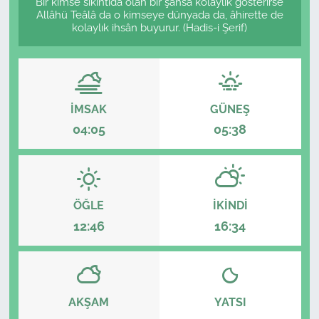
Bir kimse sıkıntıda olan bir şahsa kolaylık gösterirse
Allâhü Teâlâ da o kimseye dünyada da, âhirette de
Sağlık
kolaylık ihsân buyurur. (Hadis-i Şerif)
Güncel
Kamu Alımları
İMSAK
GÜNEŞ
04:05
05:38
ÖĞLE
İKINDI
12:46
16:34
AKŞAM
YATSI