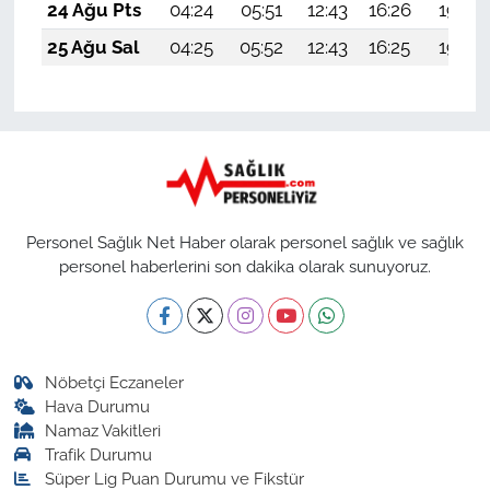
24 Ağu Pts
04:24
05:51
12:43
16:26
19:25
25 Ağu Sal
04:25
05:52
12:43
16:25
19:24
Personel Sağlık Net Haber olarak personel sağlık ve sağlık
personel haberlerini son dakika olarak sunuyoruz.
Nöbetçi Eczaneler
Hava Durumu
Namaz Vakitleri
Trafik Durumu
Süper Lig Puan Durumu ve Fikstür