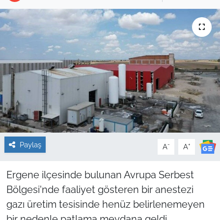
Sağlık
Güncel
Kamu Alımları
Paylaş
-
+
A
A
Ergene ilçesinde bulunan Avrupa Serbest
Bölgesi'nde faaliyet gösteren bir anestezi
gazı üretim tesisinde henüz belirlenemeyen
bir nedenle patlama meydana geldi.