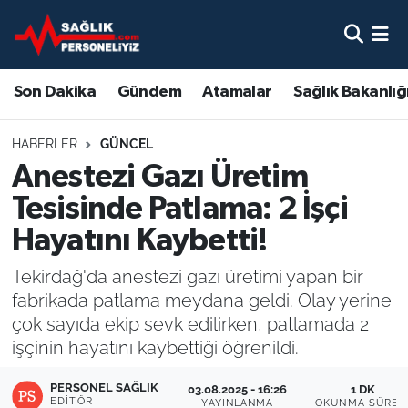
Son Dakika
Nöbetçi Eczaneler
Son Dakika
Gündem
Atamalar
Sağlık Bakanlığ
Gündem
Hava Durumu
HABERLER
GÜNCEL
Atamalar
Namaz Vakitleri
Anestezi Gazı Üretim
Tesisinde Patlama: 2 İşçi
Sağlık Bakanlığı
Trafik Durumu
Hayatını Kaybetti!
Mevzuat
Süper Lig Puan Durumu ve Fikstür
Tekirdağ'da anestezi gazı üretimi yapan bir
fabrikada patlama meydana geldi. Olay yerine
Sendika
Tüm Manşetler
çok sayıda ekip sevk edilirken, patlamada 2
işçinin hayatını kaybettiği öğrenildi.
Sağlık Personeli Alımı
Son Dakika Haberleri
PERSONEL SAĞLIK
03.08.2025 - 16:26
1 DK
Eğitim
Haber Arşivi
EDITÖR
YAYINLANMA
OKUNMA SÜRES