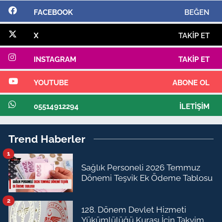
FACEBOOK
BEĞEN
X
TAKIP ET
INSTAGRAM
TAKIP ET
YOUTUBE
ABONE OL
05514912294
İLETIŞIM
Trend Haberler
1
Sağlık Personeli 2026 Temmuz
Dönemi Teşvik Ek Ödeme Tablosu
2
128. Dönem Devlet Hizmeti
Yükümlülüğü Kurası İçin Takvim