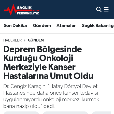
Son Dakika
Nöbetçi Eczaneler
Son Dakika
Gündem
Atamalar
Sağlık Bakanlığ
Gündem
Hava Durumu
HABERLER
GÜNDEM
Atamalar
Namaz Vakitleri
Deprem Bölgesinde
Kurduğu Onkoloji
Sağlık Bakanlığı
Trafik Durumu
Merkeziyle Kanser
Mevzuat
Süper Lig Puan Durumu ve Fikstür
Hastalarına Umut Oldu
Sendika
Tüm Manşetler
Dr. Cengiz Karaçin, "Hatay Dörtyol Devlet
Hastanesinde daha önce kanser tedavisi
Sağlık Personeli Alımı
Son Dakika Haberleri
uygulanmıyordu onkoloji merkezi kurmak
bana nasip oldu." dedi.
Eğitim
Haber Arşivi