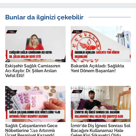
Bunlar da ilginizi çekebilir
Eskişehir Sağlık Camiasının
Bakanlık Açıkladı: Sağlıkta
Acı Kaybı: Dr. Şölen Arslan
Yeni Dönem Başarıları!
Vefat Etti!
Sağlık Çalışanlarının Gece
İzmir'de Diş İğnesi Sonrası Sol
Nöbetlerine %10 Artırımlı
Bacağını Kullanamaz Hale
Ücret Resmiyet Kazandı!
Gelen Kişi Şikayetçi Oldu