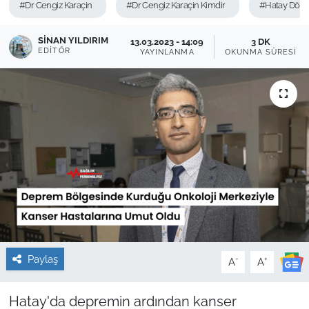
#Dr Cengiz Karaçin
#Dr Cengiz Karaçin Kimdir
#Hatay Dörty
Sağlık
SINAN YILDIRIM
13.03.2023 - 14:09
3 DK
EDITÖR
YAYINLANMA
OKUNMA SÜRESI
Güncel
Kamu Alımları
Paylaş
-
+
A
A
Hatay'da depremin ardından kanser