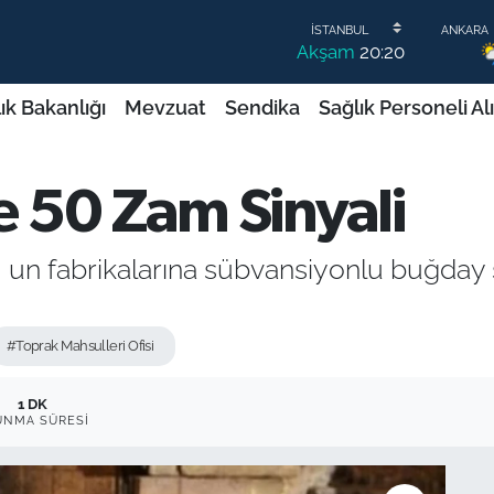
Akşam
20:20
ık Bakanlığı
Mevzuat
Sendika
Sağlık Personeli Al
 50 Zam Sinyali
, un fabrikalarına sübvansiyonlu buğday
#Toprak Mahsulleri Ofisi
1 DK
UNMA SÜRESI