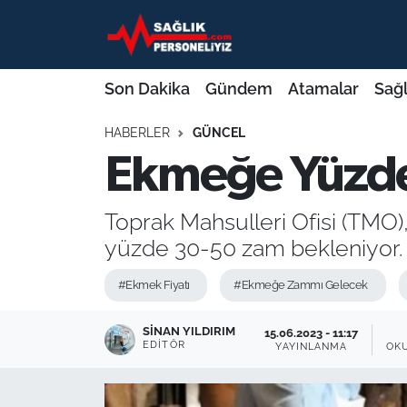
Son Dakika
Nöbetçi Eczaneler
Son Dakika
Gündem
Atamalar
Sağl
Gündem
Hava Durumu
HABERLER
GÜNCEL
Ekmeğe Yüzde
Atamalar
Namaz Vakitleri
Sağlık Bakanlığı
Trafik Durumu
Toprak Mahsulleri Ofisi (TMO)
yüzde 30-50 zam bekleniyor.
Mevzuat
Süper Lig Puan Durumu ve Fikstür
#Ekmek Fiyatı
#Ekmeğe Zammı Gelecek
Sendika
Tüm Manşetler
SINAN YILDIRIM
15.06.2023 - 11:17
Sağlık Personeli Alımı
Son Dakika Haberleri
EDITÖR
YAYINLANMA
OK
Eğitim
Haber Arşivi