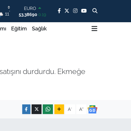
53,38690
0.19
STERLİN
°
11
61,60380
0.18
G.ALTIN
ımı
Eğitim
Sağlık
6862,09000
0.19
BİST100
14.598,00
0
BITCOIN
79.591,74
-1.82
DOLAR
45,43620
0.02
 satışını durdurdu. Ekmeğe
-
+
A
A