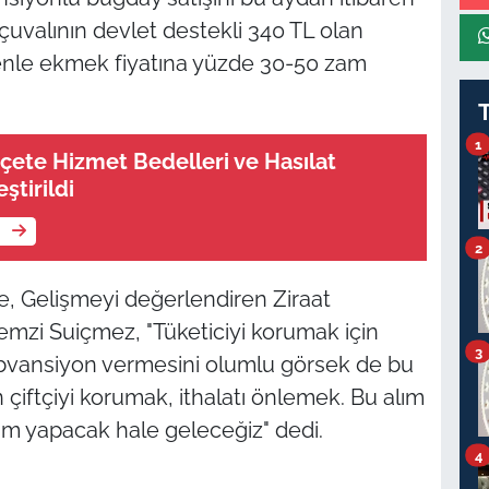
çuvalının devlet destekli 340 TL olan
edenle ekmek fiyatına yüzde 30-50 zam
1
eçete Hizmet Bedelleri ve Hasılat
ştirildi
e
2
e, Gelişmeyi değerlendiren Ziraat
mzi Suiçmez, "Tüketiciyi korumak için
3
sübvansiyon vermesini olumlu görsek de bu
n çiftçiyi korumak, ithalatı önlemek. Bu alım
etim yapacak hale geleceğiz" dedi.
4