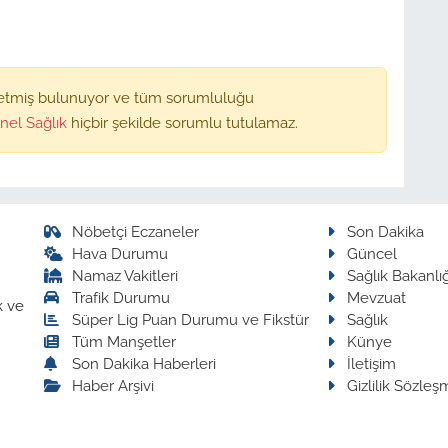
etmiş bulunuyor ve tüm sorumluluğu
nel Sağlık
hiçbir şekilde sorumlu tutulamaz.
Nöbetçi Eczaneler
Son Dakika
Hava Durumu
Güncel
Namaz Vakitleri
Sağlık Bakanlığ
Trafik Durumu
Mevzuat
k ve
Süper Lig Puan Durumu ve Fikstür
Sağlık
Tüm Manşetler
Künye
Son Dakika Haberleri
İletişim
Haber Arşivi
Gizlilik Sözleş