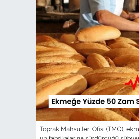
Sağlık
Güncel
Kamu Alımları
Toprak Mahsulleri Ofisi (TMO), ekmek
un fabrikalarına sürdürdüğü sübvan