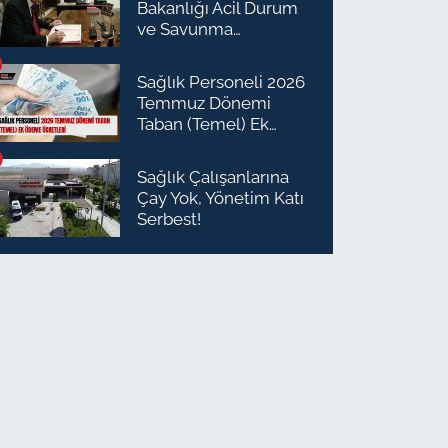
Bakanlığı Acil Durum
ve Savunma
Planlaması Daire
Başkanı Olarak Atandı
Sağlık Personeli 2026
Temmuz Dönemi
Taban (Temel) Ek
Ödeme Ücretleri
Sağlık Çalışanlarına
Çay Yok, Yönetim Katı
Serbest!