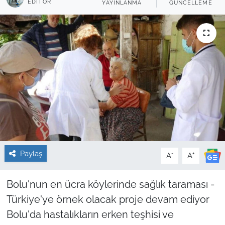
EDITÖR
YAYINLANMA
GÜNCELLEME
Sağlık
Güncel
Kamu Alımları
Paylaş
-
+
A
A
Bolu'nun en ücra köylerinde sağlık taraması -
Türkiye'ye örnek olacak proje devam ediyor
Bolu'da hastalıkların erken teşhisi ve