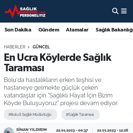
Son Dakika
Nöbetçi Eczaneler
Son Dakika
Gündem
Atamalar
Sağlık Bakanlığ
Gündem
Hava Durumu
HABERLER
GÜNCEL
Atamalar
Namaz Vakitleri
En Ucra Köylerde Sağlık
Taraması
Sağlık Bakanlığı
Trafik Durumu
Bolu'da hastalıkların erken teşhisi ve
Mevzuat
Süper Lig Puan Durumu ve Fikstür
hastaneye gelmekte güçlük çeken
vatandaşlar için "Sağlıklı Hayat İçin Bizim
Sendika
Tüm Manşetler
Köyde Buluşuyoruz" projesi devam ediyor.
Sağlık Personeli Alımı
Son Dakika Haberleri
#Bolu İl Sağlık Müdürlüğü
#Sağlık Taraması
Eğitim
Haber Arşivi
SINAN YILDIRIM
22.01.2023 - 00:37
22.01.2023 - 12:26