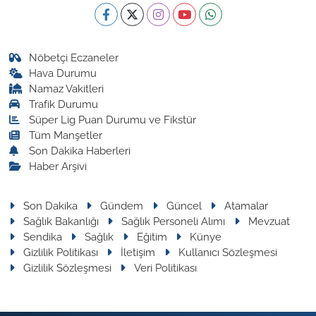
Nöbetçi Eczaneler
Hava Durumu
Namaz Vakitleri
Trafik Durumu
Süper Lig Puan Durumu ve Fikstür
Tüm Manşetler
Son Dakika Haberleri
Haber Arşivi
Son Dakika
Gündem
Güncel
Atamalar
Sağlık Bakanlığı
Sağlık Personeli Alımı
Mevzuat
Sendika
Sağlık
Eğitim
Künye
Gizlilik Politikası
İletişim
Kullanıcı Sözleşmesi
Gizlilik Sözleşmesi
Veri Politikası