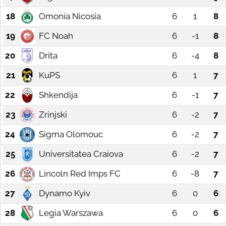
18
Omonia Nicosia
6
1
8
19
FC Noah
6
-1
8
20
Drita
6
-4
8
21
KuPS
6
1
7
22
Shkendija
6
-1
7
23
Zrinjski
6
-2
7
24
Sigma Olomouc
6
-2
7
25
Universitatea Craiova
6
-2
7
26
Lincoln Red Imps FC
6
-8
7
27
Dynamo Kyiv
6
0
6
28
Legia Warszawa
6
0
6