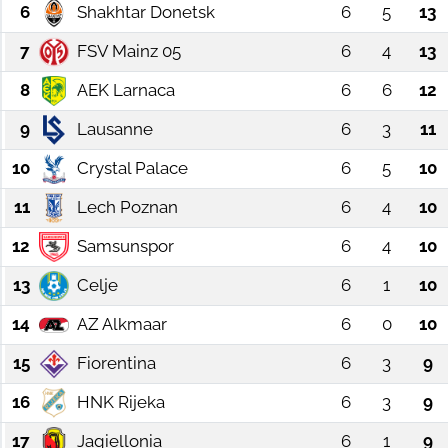
6
Shakhtar Donetsk
6
5
13
Sağlık
7
FSV Mainz 05
6
4
13
Güncel
8
AEK Larnaca
6
6
12
9
Lausanne
6
3
11
Kamu Alımları
10
Crystal Palace
6
5
10
11
Lech Poznan
6
4
10
12
Samsunspor
6
4
10
13
Celje
6
1
10
14
AZ Alkmaar
6
0
10
15
Fiorentina
6
3
9
16
HNK Rijeka
6
3
9
17
Jagiellonia
6
1
9