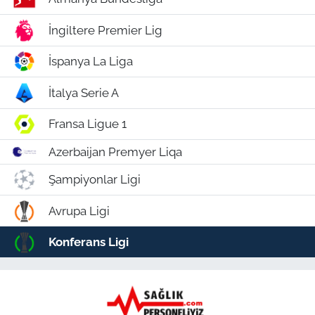
İngiltere Premier Lig
İspanya La Liga
İtalya Serie A
Fransa Ligue 1
Azerbaijan Premyer Liqa
Şampiyonlar Ligi
Avrupa Ligi
Konferans Ligi