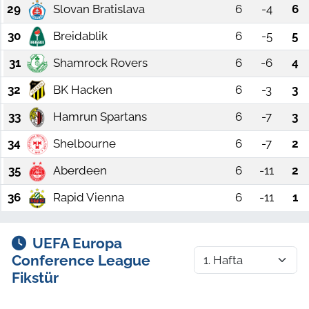
29
Slovan Bratislava
6
-4
6
30
Breidablik
6
-5
5
31
Shamrock Rovers
6
-6
4
32
BK Hacken
6
-3
3
33
Hamrun Spartans
6
-7
3
34
Shelbourne
6
-7
2
35
Aberdeen
6
-11
2
36
Rapid Vienna
6
-11
1
UEFA Europa
Conference League
Fikstür