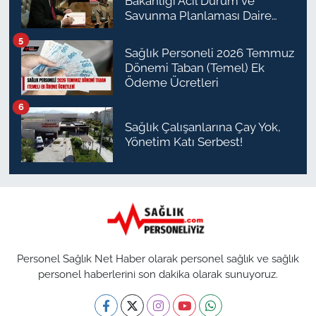
Bakanlığı Acil Durum ve
Savunma Planlaması Daire
Başkanı Olarak Atandı
5
Sağlık Personeli 2026 Temmuz
Dönemi Taban (Temel) Ek
Ödeme Ücretleri
6
Sağlık Çalışanlarına Çay Yok,
Yönetim Katı Serbest!
Personel Sağlık Net Haber olarak personel sağlık ve sağlık
personel haberlerini son dakika olarak sunuyoruz.