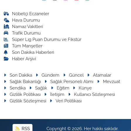
Nöbetçi Eczaneler
Hava Durumu
Namaz Vakitleri
Trafik Durumu
Süper Lig Puan Durumu ve Fikstür
Tüm Manşetler
Son Dakika Haberleri
Haber Arşivi
Son Dakika
Gündem
Güncel
Atamalar
Sağlık Bakanlığı
Sağlık Personeli Alımı
Mevzuat
Sendika
Sağlık
Eğitim
Künye
Gizlilik Politikası
İletişim
Kullanıcı Sözleşmesi
Gizlilik Sözleşmesi
Veri Politikası
RSS
Copyright © 2026. Her hakkı saklıdır.