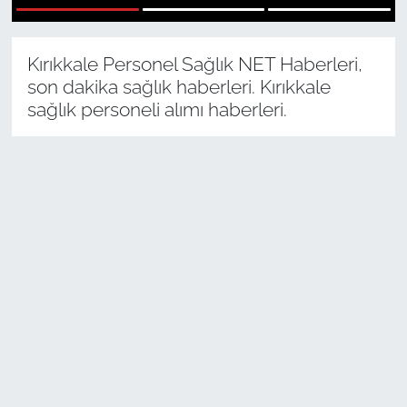
1
2
3
Sağlık
Kırıkkale Personel Sağlık NET Haberleri,
Güncel
son dakika sağlık haberleri. Kırıkkale
sağlık personeli alımı haberleri.
Kamu Alımları