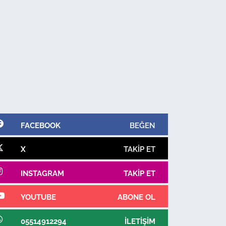
FACEBOOK
BEĞEN
X
TAKIP ET
INSTAGRAM
TAKIP ET
YOUTUBE
ABONE OL
05514912294
İLETIŞIM