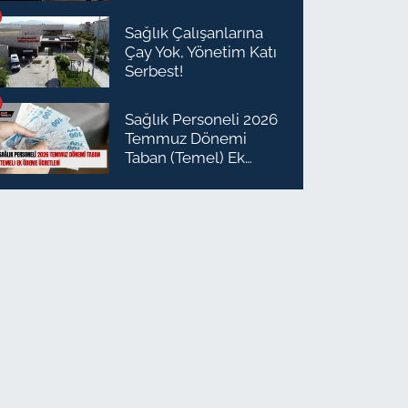
Planlaması Daire
Başkanı Olarak Atandı
Sağlık Çalışanlarına
Çay Yok, Yönetim Katı
Serbest!
Sağlık Personeli 2026
Temmuz Dönemi
Taban (Temel) Ek
Ödeme Ücretleri