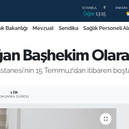
Öğle
13:15
ık Bakanlığı
Mevzuat
Sendika
Sağlık Personeli Al
an Başhekim Olara
astanesi’nin 15 Temmuz’dan itibaren boş
1 DK
OKUNMA SÜRESI