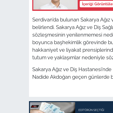
İçeriği Görüntül
Serdivan’da bulunan Sakarya Ağız 
belirlendi. Sakarya Ağız ve Diş Sa
sözleşmesinin yenilenmemesi nedeni
boyunca başhekimlik görevinde bu
hakkaniyet ve liyakat prensiplerinde
tutum ve yaklaşımlar nedeniyle söz
Sakarya Ağız ve Diş Hastanesi’nde
Nadide Akdoğan geçen günlerde baş
EDITÖRÜN SEÇTIĞI