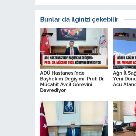
Bunlar da ilginizi çekebilir
ADÜ Hastanesi’nde
Ağrı İl S
Başhekim Değişimi: Prof. Dr.
Yeni Dön
Mücahit Avcil Görevini
Acu Atand
Devrediyor