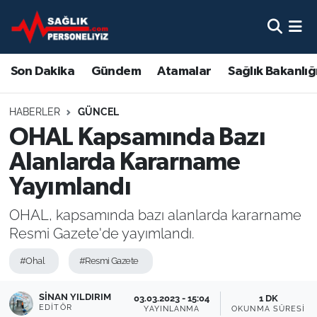
Son Dakika
Nöbetçi Eczaneler
Son Dakika
Gündem
Atamalar
Sağlık Bakanlığ
Gündem
Hava Durumu
HABERLER
GÜNCEL
Atamalar
Namaz Vakitleri
OHAL Kapsamında Bazı
Alanlarda Kararname
Sağlık Bakanlığı
Trafik Durumu
Yayımlandı
Mevzuat
Süper Lig Puan Durumu ve Fikstür
OHAL, kapsamında bazı alanlarda kararname
Resmi Gazete'de yayımlandı.
Sendika
Tüm Manşetler
#Ohal
#Resmi Gazete
Sağlık Personeli Alımı
Son Dakika Haberleri
SINAN YILDIRIM
03.03.2023 - 15:04
1 DK
Eğitim
Haber Arşivi
EDITÖR
YAYINLANMA
OKUNMA SÜRESI