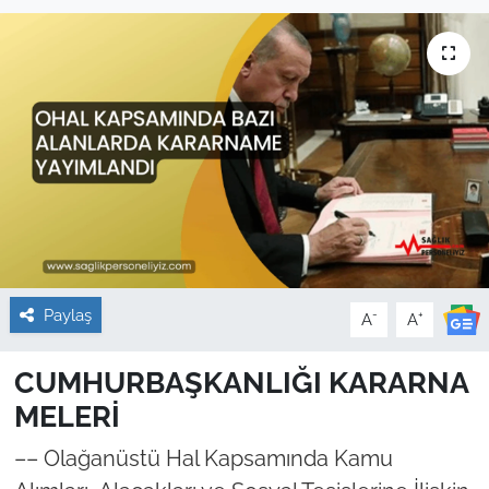
Sağlık
Güncel
Kamu Alımları
Paylaş
-
+
A
A
CUMHURBAŞKANLIĞI KARARNA
MELERİ
–– Olağanüstü Hal Kapsamında Kamu