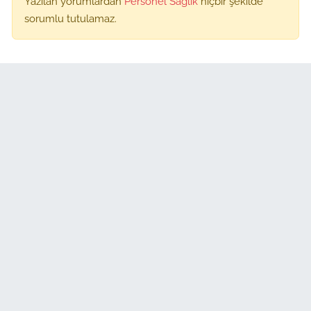
Yazılan yorumlardan
Personel Sağlık
hiçbir şekilde
sorumlu tutulamaz.