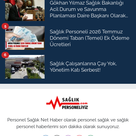
Gökhan Yılmaz Sağlık Bakanlığı
Acil Durum ve Savunma
Planlaması Daire Başkanı Olarak
Atandı
5
Sağlık Personeli 2026 Temmuz
Dönemi Taban (Temel) Ek Ödeme
Ücretleri
6
Sağlık Çalışanlarına Çay Yok,
Yönetim Katı Serbest!
Personel Sağlık Net Haber olarak personel sağlık ve sağlık
personel haberlerini son dakika olarak sunuyoruz.