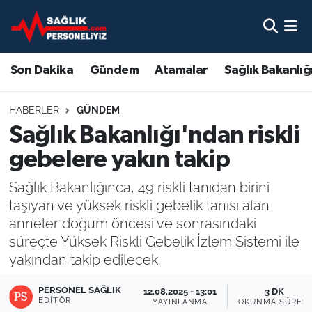
Son Dakika
Nöbetçi Eczaneler
Son Dakika
Gündem
Atamalar
Sağlık Bakanlığ
Gündem
Hava Durumu
HABERLER
GÜNDEM
Atamalar
Namaz Vakitleri
Sağlık Bakanlığı'ndan riskli
gebelere yakın takip
Sağlık Bakanlığı
Trafik Durumu
Sağlık Bakanlığınca, 49 riskli tanıdan birini
Mevzuat
Süper Lig Puan Durumu ve Fikstür
taşıyan ve yüksek riskli gebelik tanısı alan
anneler doğum öncesi ve sonrasındaki
Sendika
Tüm Manşetler
süreçte Yüksek Riskli Gebelik İzlem Sistemi ile
yakından takip edilecek.
Sağlık Personeli Alımı
Son Dakika Haberleri
PERSONEL SAĞLIK
12.08.2025 - 13:01
3 DK
Eğitim
Haber Arşivi
EDITÖR
YAYINLANMA
OKUNMA SÜRESI