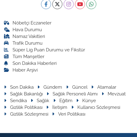
Nöbetçi Eczaneler
Hava Durumu
Namaz Vakitleri
Trafik Durumu
Süper Lig Puan Durumu ve Fikstür
Tüm Manşetler
Son Dakika Haberleri
Haber Arşivi
Son Dakika
Gündem
Güncel
Atamalar
Sağlık Bakanlığı
Sağlık Personeli Alımı
Mevzuat
Sendika
Sağlık
Eğitim
Künye
Gizlilik Politikası
İletişim
Kullanıcı Sözleşmesi
Gizlilik Sözleşmesi
Veri Politikası