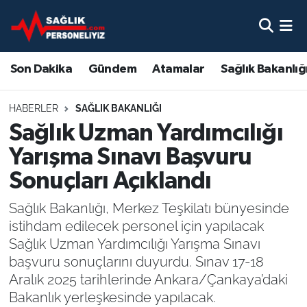
Son Dakika
Nöbetçi Eczaneler
Son Dakika
Gündem
Atamalar
Sağlık Bakanlığ
Gündem
Hava Durumu
HABERLER
SAĞLIK BAKANLIĞI
Atamalar
Namaz Vakitleri
Sağlık Uzman Yardımcılığı
Yarışma Sınavı Başvuru
Sağlık Bakanlığı
Trafik Durumu
Sonuçları Açıklandı
Mevzuat
Süper Lig Puan Durumu ve Fikstür
Sağlık Bakanlığı, Merkez Teşkilatı bünyesinde
istihdam edilecek personel için yapılacak
Sendika
Tüm Manşetler
Sağlık Uzman Yardımcılığı Yarışma Sınavı
başvuru sonuçlarını duyurdu. Sınav 17-18
Sağlık Personeli Alımı
Son Dakika Haberleri
Aralık 2025 tarihlerinde Ankara/Çankaya’daki
Bakanlık yerleşkesinde yapılacak.
Eğitim
Haber Arşivi