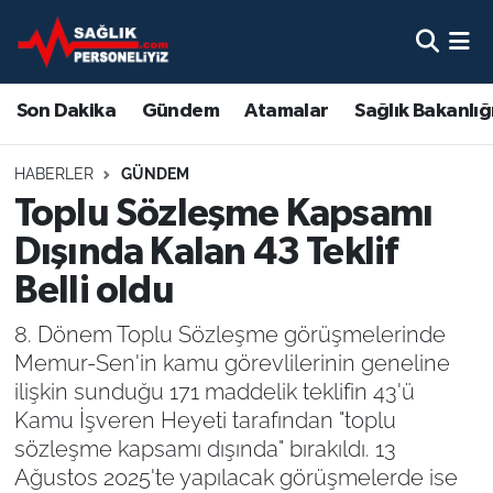
Son Dakika
Nöbetçi Eczaneler
Son Dakika
Gündem
Atamalar
Sağlık Bakanlığ
Gündem
Hava Durumu
HABERLER
GÜNDEM
Atamalar
Namaz Vakitleri
Toplu Sözleşme Kapsamı
Dışında Kalan 43 Teklif
Sağlık Bakanlığı
Trafik Durumu
Belli oldu
Mevzuat
Süper Lig Puan Durumu ve Fikstür
8. Dönem Toplu Sözleşme görüşmelerinde
Memur-Sen'in kamu görevlilerinin geneline
Sendika
Tüm Manşetler
ilişkin sunduğu 171 maddelik teklifin 43'ü
Kamu İşveren Heyeti tarafından "toplu
Sağlık Personeli Alımı
Son Dakika Haberleri
sözleşme kapsamı dışında" bırakıldı. 13
Ağustos 2025'te yapılacak görüşmelerde ise
Eğitim
Haber Arşivi