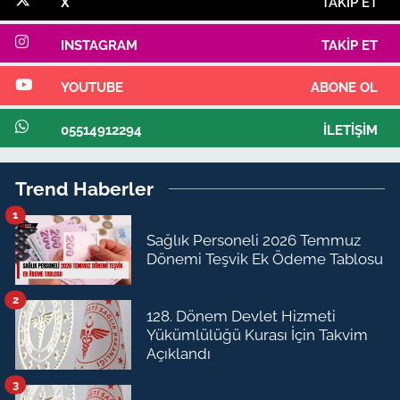
X
TAKIP ET
INSTAGRAM
TAKIP ET
YOUTUBE
ABONE OL
05514912294
İLETIŞIM
Trend Haberler
1
Sağlık Personeli 2026 Temmuz
Dönemi Teşvik Ek Ödeme Tablosu
2
128. Dönem Devlet Hizmeti
Yükümlülüğü Kurası İçin Takvim
Açıklandı
3