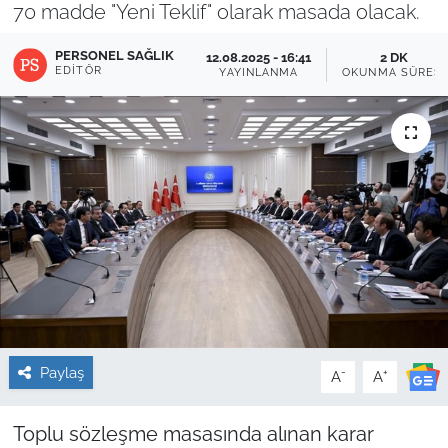
70 madde "Yeni Teklif" olarak masada olacak.
Sağlık
PERSONEL SAĞLIK
12.08.2025 - 16:41
2 DK
EDITÖR
YAYINLANMA
OKUNMA SÜRESI
Güncel
Kamu Alımları
Paylaş
-
+
A
A
Toplu sözleşme masasında alınan karar