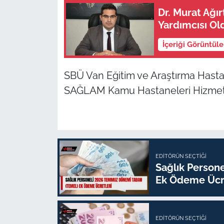
Dr. Murat Ağı
Yardımcısı Ol
İçeriği Görüntül
SBÜ Van Eğitim ve Araştırma Hasta
SAĞLAM Kamu Hastaneleri Hizmetle
EDITÖRÜN SEÇTIĞI
Sağlık Person
Ek Ödeme Ücre
EDITÖRÜN SEÇTIĞI