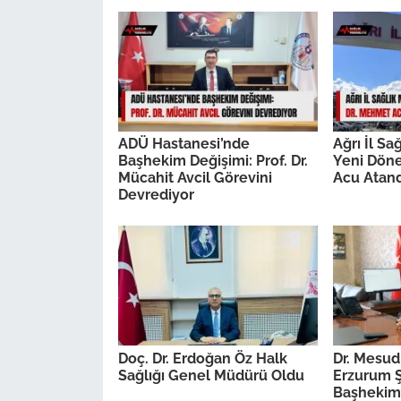
ADÜ Hastanesi’nde
Ağrı İl S
Başhekim Değişimi: Prof. Dr.
Yeni Dön
Mücahit Avcil Görevini
Acu Atand
Devrediyor
Doç. Dr. Erdoğan Öz Halk
Dr. Mesud
Sağlığı Genel Müdürü Oldu
Erzurum Ş
Başhekim