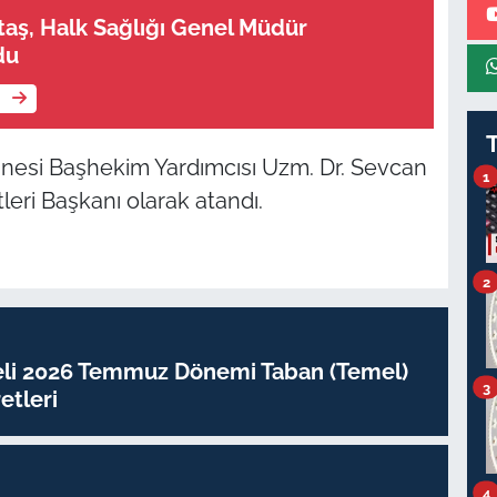
rtaş, Halk Sağlığı Genel Müdür
du
e
nesi Başhekim Yardımcısı Uzm. Dr. Sevcan
1
ri Başkanı olarak atandı.
2
eli 2026 Temmuz Dönemi Taban (Temel)
3
tleri
4