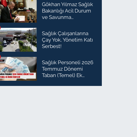
Gökhan Yılmaz Sağlık
Bakanlığı Acil Durum
ve Savunma
Planlaması Daire
Başkanı Olarak Atandı
Sağlık Çalışanlarına
Çay Yok, Yönetim Katı
Serbest!
Sağlık Personeli 2026
Temmuz Dönemi
Taban (Temel) Ek
Ödeme Ücretleri