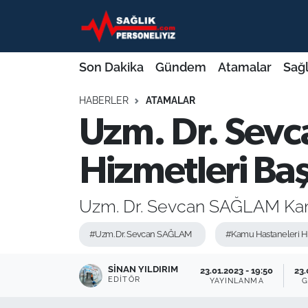
Son Dakika
Nöbetçi Eczaneler
Son Dakika
Gündem
Atamalar
Sağl
Gündem
Hava Durumu
HABERLER
ATAMALAR
Uzm. Dr. Sev
Atamalar
Namaz Vakitleri
Sağlık Bakanlığı
Trafik Durumu
Hizmetleri Ba
Mevzuat
Süper Lig Puan Durumu ve Fikstür
Uzm. Dr. Sevcan SAĞLAM Kamu
Sendika
Tüm Manşetler
#Uzm. Dr. Sevcan SAĞLAM
#Kamu Hastaneleri Hi
Sağlık Personeli Alımı
Son Dakika Haberleri
SINAN YILDIRIM
23.01.2023 - 19:50
23.
EDITÖR
YAYINLANMA
G
Eğitim
Haber Arşivi