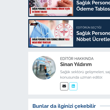
Sağlık Person
Ödeme Tablo
EDITÖRÜN SEÇTIĞI
Sağlık Person
Nöbet Ücretle
EDITÖR HAKKINDA
Sinan Yıldırım
Sağlık sektörü gelişmeleri, sa
konusunda uzman editör.
Bunlar da ilginizi çekebilir