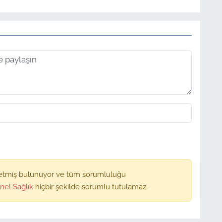
etmiş bulunuyor ve tüm sorumluluğu
nel Sağlık
hiçbir şekilde sorumlu tutulamaz.