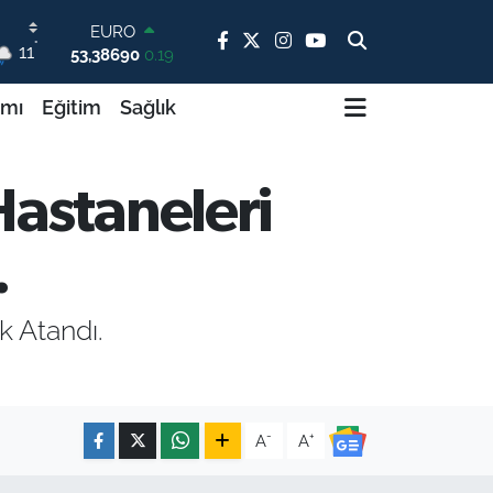
EURO
°
53,38690
0.19
11
STERLİN
61,60380
0.18
ımı
Eğitim
Sağlık
G.ALTIN
6862,09000
0.19
BİST100
14.598,00
0
astaneleri
BITCOIN
79.591,74
-1.82
.
DOLAR
45,43620
0.02
 Atandı.
-
+
A
A