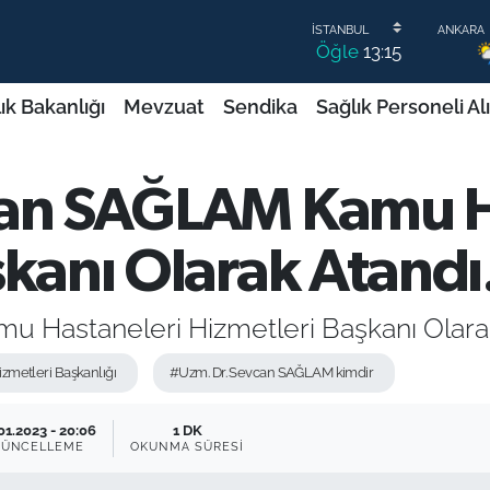
Öğle
13:15
ık Bakanlığı
Mevzuat
Sendika
Sağlık Personeli Al
can SAĞLAM Kamu H
şkanı Olarak Atandı
 Hastaneleri Hizmetleri Başkanı Olarak
zmetleri Başkanlığı
#Uzm. Dr. Sevcan SAĞLAM kimdir
01.2023 - 20:06
1 DK
ÜNCELLEME
OKUNMA SÜRESI