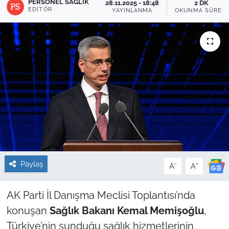
PERSONEL SAĞLIK
28.11.2025 - 18:48
2 DK
EDITÖR
YAYINLANMA
OKUNMA SÜRESI
Sağlık
Güncel
Kamu Alımları
Paylaş
-
+
A
A
AK Parti İl Danışma Meclisi Toplantısı’nda
konuşan
Sağlık Bakanı Kemal Memişoğlu
,
Türkiye’nin sunduğu sağlık hizmetlerinin