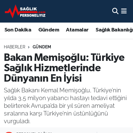
Son Dakika
Nöbetçi Eczaneler
Son Dakika
Gündem
Atamalar
Sağlık Bakanlığ
Gündem
Hava Durumu
HABERLER
GÜNDEM
Atamalar
Namaz Vakitleri
Bakan Memişoğlu: Türkiye
Sağlık Hizmetlerinde
Sağlık Bakanlığı
Trafik Durumu
Dünyanın En İyisi
Mevzuat
Süper Lig Puan Durumu ve Fikstür
Sağlık Bakanı Kemal Memişoğlu, Türkiye’nin
yılda 3,5 milyon yabancı hastayı tedavi ettiğini
Sendika
Tüm Manşetler
belirterek Avrupa’da bir yıl süren ameliyat
sıralarına karşı Türkiye’nin üstünlüğünü
Sağlık Personeli Alımı
Son Dakika Haberleri
vurguladı.
Eğitim
Haber Arşivi