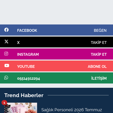
FACEBOOK
BEĞEN
X
TAKIP ET
INSTAGRAM
TAKIP ET
YOUTUBE
ABONE OL
05514912294
İLETIŞIM
Trend Haberler
1
Sağlık Personeli 2026 Temmuz