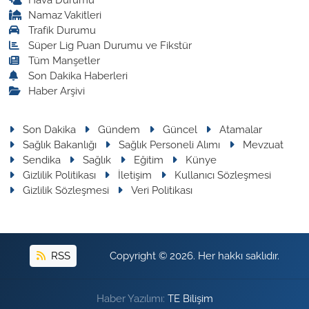
Namaz Vakitleri
Trafik Durumu
Süper Lig Puan Durumu ve Fikstür
Tüm Manşetler
Son Dakika Haberleri
Haber Arşivi
Son Dakika
Gündem
Güncel
Atamalar
Sağlık Bakanlığı
Sağlık Personeli Alımı
Mevzuat
Sendika
Sağlık
Eğitim
Künye
Gizlilik Politikası
İletişim
Kullanıcı Sözleşmesi
Gizlilik Sözleşmesi
Veri Politikası
RSS
Copyright © 2026. Her hakkı saklıdır.
Haber Yazılımı:
TE Bilişim