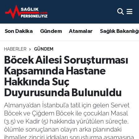
Son Dakika
Nöbetçi Eczaneler
Son Dakika
Gündem
Atamalar
Sağlık Bakanlığ
Gündem
Hava Durumu
HABERLER
GÜNDEM
Atamalar
Namaz Vakitleri
Böcek Ailesi Soruşturması
Kapsamında Hastane
Sağlık Bakanlığı
Trafik Durumu
Hakkında Suç
Mevzuat
Süper Lig Puan Durumu ve Fikstür
Duyurusunda Bulunuldu
Sendika
Tüm Manşetler
Almanya’dan İstanbul’a tatil için gelen Servet
Böcek ve Çiğdem Böcek ile çocukları Masal
Sağlık Personeli Alımı
Son Dakika Haberleri
(3,5) ve Kadir (5) hakkında yürütülen süreçte,
ölümle sonuçlanan olayın arka planındaki
Eğitim
Haber Arşivi
ihmaller zinciri iddiaları soruşturma aşamasına