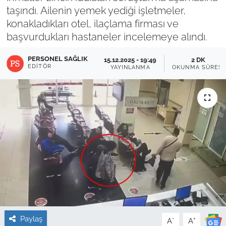
taşındı. Ailenin yemek yediği işletmeler,
Sağlık
konakladıkları otel, ilaçlama firması ve
başvurdukları hastaneler incelemeye alındı.
Güncel
PERSONEL SAĞLIK
15.12.2025 - 19:49
2 DK
EDITÖR
YAYINLANMA
OKUNMA SÜRESI
Kamu Alımları
Paylaş
-
+
A
A