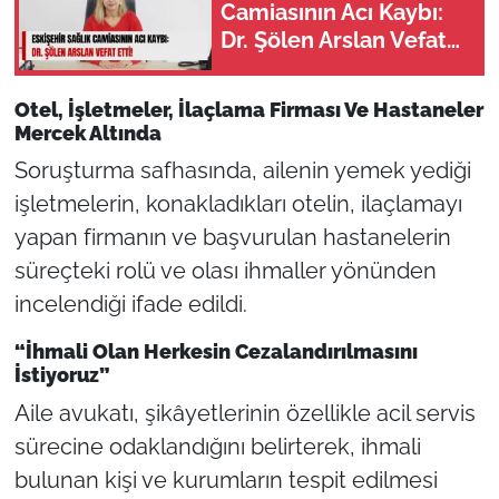
Camiasının Acı Kaybı:
Dr. Şölen Arslan Vefat
Etti!
Otel, İşletmeler, İlaçlama Firması Ve Hastaneler
Mercek Altında
Soruşturma safhasında, ailenin yemek yediği
işletmelerin, konakladıkları otelin, ilaçlamayı
yapan firmanın ve başvurulan hastanelerin
süreçteki rolü ve olası ihmaller yönünden
incelendiği ifade edildi.
“İhmali Olan Herkesin Cezalandırılmasını
İstiyoruz”
Aile avukatı, şikâyetlerinin özellikle acil servis
sürecine odaklandığını belirterek, ihmali
bulunan kişi ve kurumların tespit edilmesi