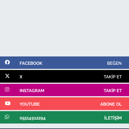
FACEBOOK
BEĞEN
X
TAKIP ET
INSTAGRAM
TAKIP ET
YOUTUBE
ABONE OL
05514912294
İLETIŞIM