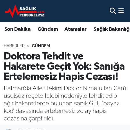
Son Dakika
Nöbetçi Eczaneler
Son Dakika
Gündem
Atamalar
Sağlık Bakanlığ
Gündem
Hava Durumu
HABERLER
GÜNDEM
Atamalar
Namaz Vakitleri
Doktora Tehdit ve
Hakarete Geçit Yok: Sanığa
Sağlık Bakanlığı
Trafik Durumu
Ertelemesiz Hapis Cezası!
Mevzuat
Süper Lig Puan Durumu ve Fikstür
Batman’da Aile Hekimi Doktor Nimetullah Can’ı
usulsüz reçete talebi nedeniyle tehdit edip
Sendika
Tüm Manşetler
ağır hakaretlerde bulunan sanık G.B., ‘beyaz
kod’ davasında ertelemesiz 20 ay hapis
Sağlık Personeli Alımı
Son Dakika Haberleri
cezasına çarptırıldı.
Eğitim
Haber Arşivi