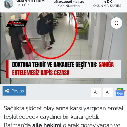
SINAN YILDIRIM
26.05.2026 - 23:40
3 DK
EDITÖR
YAYINLANMA
OKUNMA SÜRESI
Sağlık
Güncel
Kamu Alımları
Paylaş
-
+
A
A
Sağlıkta şiddet olaylarına karşı yargıdan emsal
teşkil edecek caydırıcı bir karar geldi.
Batman’da
aile hekimi
olarak görev yapan ve