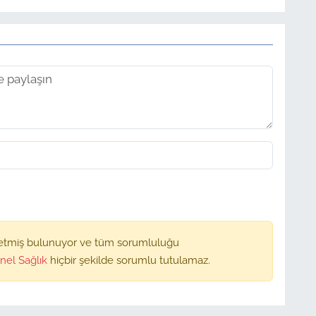
etmiş bulunuyor ve tüm sorumluluğu
nel Sağlık
hiçbir şekilde sorumlu tutulamaz.