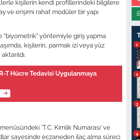
erle kişilerin kendi profillerindeki bilgilere
lay ve erişimi rahat modüler bir yapı
 "biyometrik" yöntemiyle giriş yapma
şımda, kişilerin, parmak izi veya yüz
1
aktarıldı.
AR-T Hücre Tedavisi Uygulanmaya
2
e
3
 menüsündeki 'T.C. Kimlik Numarası' ve
4
dlar sayesinde eczaneden ilaç alma süreci