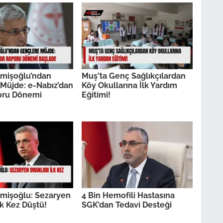
mişoğlu’ndan
Muş'ta Genç Sağlıkçılardan
Müjde: e-Nabız’dan
Köy Okullarına İlk Yardım
oru Dönemi
Eğitimi!
mişoğlu: Sezaryen
4 Bin Hemofili Hastasına
lk Kez Düştü!
SGK’dan Tedavi Desteği