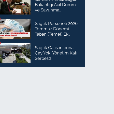
Bakanlığı Acil Durum
ve Savunma
Planlaması Daire
Başkanı Olarak Atandı
Sağlık Personeli 2026
Temmuz Dönemi
Taban (Temel) Ek
Ödeme Ücretleri
Sağlık Çalışanlarına
Çay Yok, Yönetim Katı
Serbest!