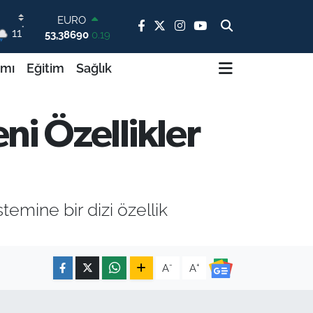
EURO
53,38690
0.19
°
STERLİN
11
61,60380
0.18
G.ALTIN
ımı
Eğitim
Sağlık
6862,09000
0.19
BİST100
14.598,00
0
BITCOIN
ni Özellikler
79.591,74
-1.82
DOLAR
45,43620
0.02
temine bir dizi özellik
-
+
A
A