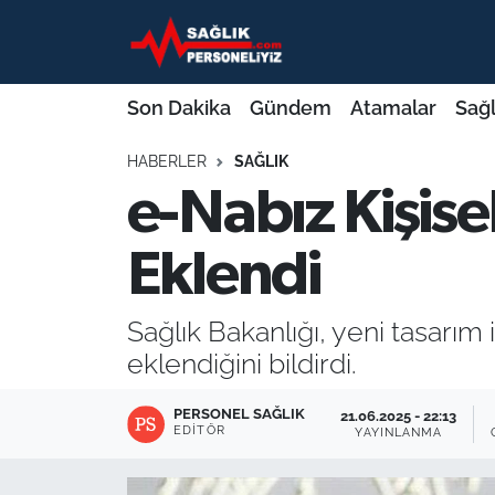
Son Dakika
Nöbetçi Eczaneler
Son Dakika
Gündem
Atamalar
Sağl
Gündem
Hava Durumu
HABERLER
SAĞLIK
e-Nabız Kişise
Atamalar
Namaz Vakitleri
Sağlık Bakanlığı
Trafik Durumu
Eklendi
Mevzuat
Süper Lig Puan Durumu ve Fikstür
Sağlık Bakanlığı, yeni tasarım 
eklendiğini bildirdi.
Sendika
Tüm Manşetler
PERSONEL SAĞLIK
21.06.2025 - 22:13
Sağlık Personeli Alımı
Son Dakika Haberleri
EDITÖR
YAYINLANMA
Eğitim
Haber Arşivi