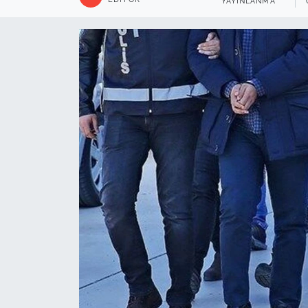
YAYINLANMA
Sağlık
Güncel
Kamu Alımları