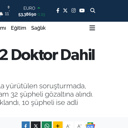
53,38690
0.19
STERLİN
°
11
61,60380
0.18
G.ALTIN
ımı
Eğitim
Sağlık
6862,09000
0.19
BİST100
14.598,00
0
BITCOIN
2 Doktor Dahil
79.591,74
-1.82
DOLAR
45,43620
0.02
ıyla yürütülen soruşturmada,
 32 şüpheli gözaltına alındı.
landı, 10 şüpheli ise adli
-
+
A
A