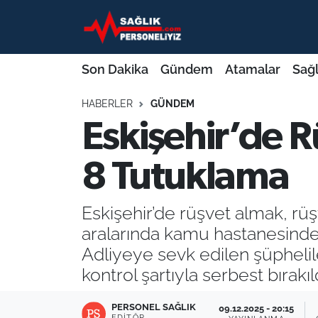
Son Dakika
Nöbetçi Eczaneler
Son Dakika
Gündem
Atamalar
Sağl
Gündem
Hava Durumu
HABERLER
GÜNDEM
Eskişehir’de 
Atamalar
Namaz Vakitleri
Sağlık Bakanlığı
Trafik Durumu
8 Tutuklama
Mevzuat
Süper Lig Puan Durumu ve Fikstür
Eskişehir’de rüşvet almak, rü
aralarında kamu hastanesinde 
Sendika
Tüm Manşetler
Adliyeye sevk edilen şüphelile
Sağlık Personeli Alımı
Son Dakika Haberleri
kontrol şartıyla serbest bırakıld
Eğitim
Haber Arşivi
PERSONEL SAĞLIK
09.12.2025 - 20:15
EDITÖR