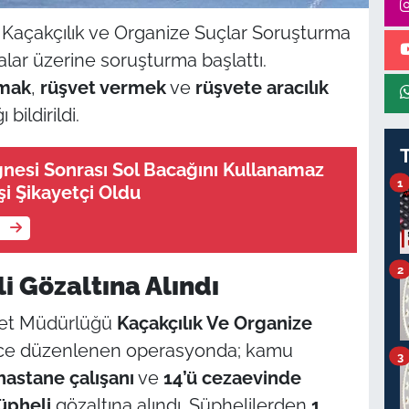
Kaçakçılık ve Organize Suçlar Soruşturma
ialar üzerine soruşturma başlattı.
lmak
,
rüşvet vermek
ve
rüşvete aracılık
ildirildi.
İğnesi Sonrası Sol Bacağını Kullanamaz
1
şi Şikayetçi Oldu
e
2
 Gözaltına Alındı
iyet Müdürlüğü
Kaçakçılık Ve Organize
nce düzenlenen operasyonda; kamu
3
hastane çalışanı
ve
14’ü cezaevinde
üpheli
gözaltına alındı. Şüphelilerden
1