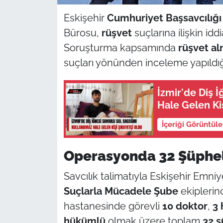
Eskişehir
Cumhuriyet Başsavcılığı
Bürosu,
rüşvet
suçlarına ilişkin idd
Soruşturma kapsamında
rüşvet a
suçları yönünden inceleme yapıldığı b
İzmir'de Diş 
Hale Gelen Ki
İçeriği Görüntül
Operasyonda 32 Şüpheli
Savcılık talimatıyla Eskişehir Emn
Suçlarla Mücadele Şube
ekipleri
hastanesinde görevli
10 doktor
,
3 
hükümlü
olmak üzere toplam
32 ş