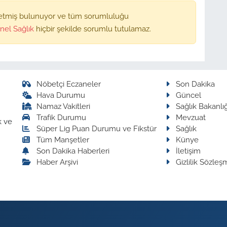
etmiş bulunuyor ve tüm sorumluluğu
nel Sağlık
hiçbir şekilde sorumlu tutulamaz.
Nöbetçi Eczaneler
Son Dakika
Hava Durumu
Güncel
Namaz Vakitleri
Sağlık Bakanlığ
Trafik Durumu
Mevzuat
k ve
Süper Lig Puan Durumu ve Fikstür
Sağlık
Tüm Manşetler
Künye
Son Dakika Haberleri
İletişim
Haber Arşivi
Gizlilik Sözleş