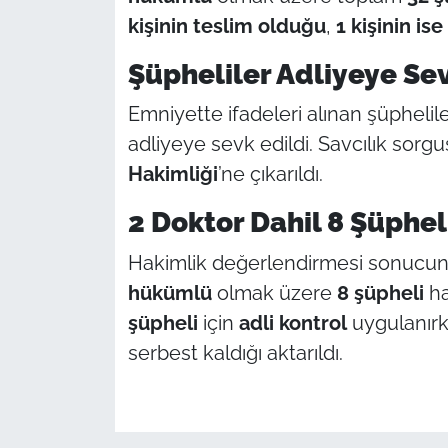
kişinin teslim olduğu
,
1 kişinin ise 
Şüpheliler Adliyeye Sev
Emniyette ifadeleri alınan şüpheli
adliyeye sevk edildi. Savcılık sorgu
Hakimliği
’ne çıkarıldı.
2 Doktor Dahil 8 Şüphel
Hakimlik değerlendirmesi sonucu
hükümlü
olmak üzere
8 şüpheli
ha
şüpheli
için
adli kontrol
uygulanırke
serbest kaldığı aktarıldı.