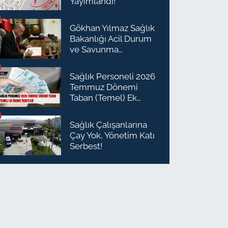
Yayımlandı!
Gökhan Yılmaz Sağlık
Bakanlığı Acil Durum
ve Savunma
Planlaması Daire
Başkanı Olarak Atandı
Sağlık Personeli 2026
Temmuz Dönemi
Taban (Temel) Ek
Ödeme Ücretleri
Sağlık Çalışanlarına
Çay Yok, Yönetim Katı
Serbest!