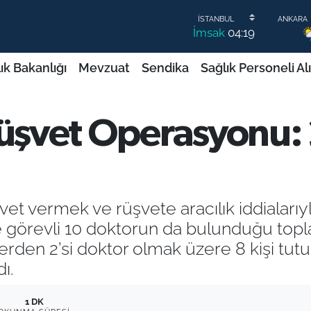
İmsak
04:19
ık Bakanlığı
Mevzuat
Sendika
Sağlık Personeli Al
Rüşvet Operasyonu: 
şvet vermek ve rüşvete aracılık iddialar
görevli 10 doktorun da bulunduğu toplam
rden 2’si doktor olmak üzere 8 kişi tutuk
ı.
1 DK