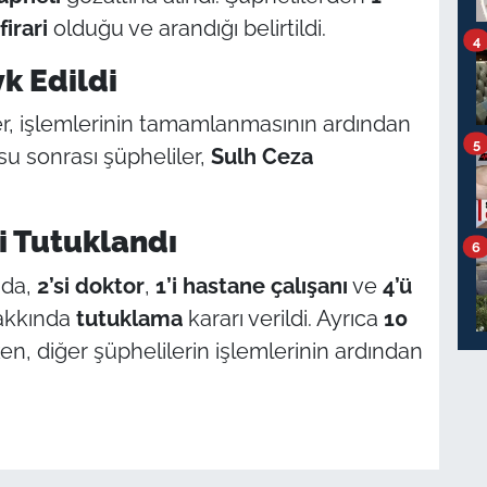
firari
olduğu ve arandığı belirtildi.
4
k Edildi
ler, işlemlerinin tamamlanmasının ardından
5
su sonrası şüpheliler,
Sulh Ceza
i Tutuklandı
6
nda,
2’si doktor
,
1’i hastane çalışanı
ve
4’ü
kkında
tutuklama
kararı verildi. Ayrıca
10
n, diğer şüphelilerin işlemlerinin ardından