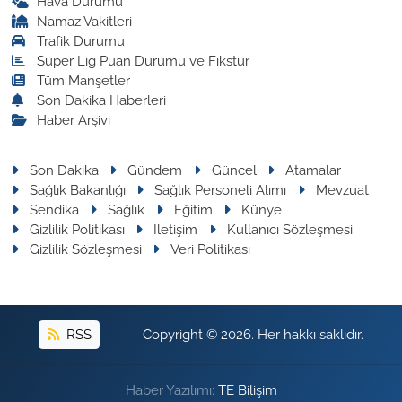
Hava Durumu
Namaz Vakitleri
Trafik Durumu
Süper Lig Puan Durumu ve Fikstür
Tüm Manşetler
Son Dakika Haberleri
Haber Arşivi
Son Dakika
Gündem
Güncel
Atamalar
Sağlık Bakanlığı
Sağlık Personeli Alımı
Mevzuat
Sendika
Sağlık
Eğitim
Künye
Gizlilik Politikası
İletişim
Kullanıcı Sözleşmesi
Gizlilik Sözleşmesi
Veri Politikası
RSS
Copyright © 2026. Her hakkı saklıdır.
Haber Yazılımı:
TE Bilişim