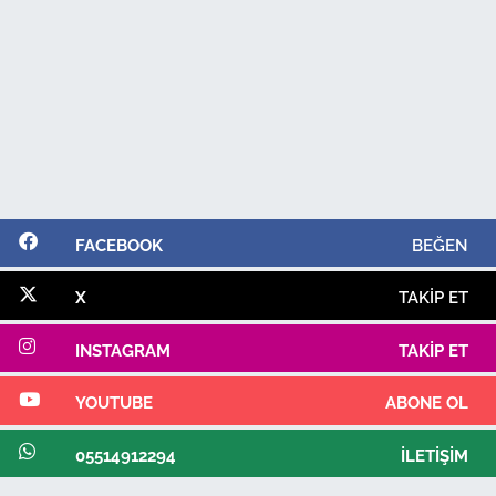
FACEBOOK
BEĞEN
X
TAKIP ET
INSTAGRAM
TAKIP ET
YOUTUBE
ABONE OL
05514912294
İLETIŞIM