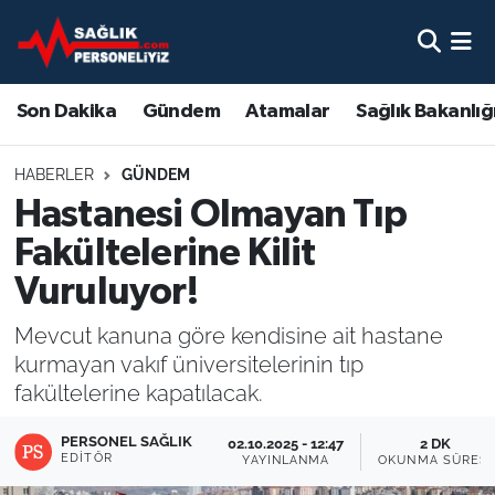
Son Dakika
Nöbetçi Eczaneler
Son Dakika
Gündem
Atamalar
Sağlık Bakanlığ
Gündem
Hava Durumu
HABERLER
GÜNDEM
Atamalar
Namaz Vakitleri
Hastanesi Olmayan Tıp
Fakültelerine Kilit
Sağlık Bakanlığı
Trafik Durumu
Vuruluyor!
Mevzuat
Süper Lig Puan Durumu ve Fikstür
Mevcut kanuna göre kendisine ait hastane
kurmayan vakıf üniversitelerinin tıp
Sendika
Tüm Manşetler
fakültelerine kapatılacak.
Sağlık Personeli Alımı
Son Dakika Haberleri
PERSONEL SAĞLIK
02.10.2025 - 12:47
2 DK
EDITÖR
YAYINLANMA
OKUNMA SÜRESI
Eğitim
Haber Arşivi