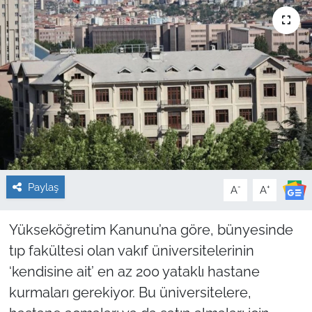
Sağlık
Güncel
Kamu Alımları
Paylaş
-
+
A
A
Yükseköğretim Kanunu’na göre, bünyesinde
tıp fakültesi olan vakıf üniversitelerinin
‘kendisine ait’ en az 200 yataklı hastane
kurmaları gerekiyor. Bu üniversitelere,