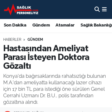
Son Dakika
Nöbetçi Eczaneler
Son Dakika
Gündem
Atamalar
Sağlık Bakanlığ
Gündem
Hava Durumu
HABERLER
GÜNDEM
Atamalar
Namaz Vakitleri
Hastasından Ameliyat
Parası İsteyen Doktora
Sağlık Bakanlığı
Trafik Durumu
Gözaltı
Mevzuat
Süper Lig Puan Durumu ve Fikstür
Konya'da bağırsaklarında rahatsızlığı bulunan
M.A.'dan ameliyatta kullanacağı lazer cihazı
Sendika
Tüm Manşetler
için 17 bin TL para istediği öne sürülen Genel
Cerrahi Uzmanı Dr. B.U., polis tarafından
Sağlık Personeli Alımı
Son Dakika Haberleri
gözaltına alındı.
Eğitim
Haber Arşivi