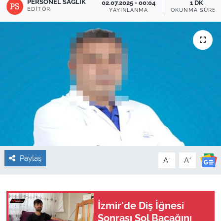
PERSONEL SAĞLIK
02.07.2025 - 00:04
1 DK
EDITÖR
YAYINLANMA
OKUNMA SÜRES
Sağlık
Güncel
Kamu Alımları
Paylaş
-
+
A
A
İzmir'de Diş İğnesi
Sonrası Sol Bacağını