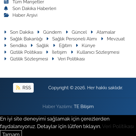
Tüm Manşetler
Son Dakika Haberleri
Haber Arşivi
Son Dakika
Gündem
Güncel
Atamalar
Sağlık Bakanlığı
Sağlık Personeli Alımı
Mevzuat
Sendika
Sağlık
Eğitim
Künye
Gizlilik Politikası
İletişim
Kullanıcı Sözleşmesi
Gizlilik Sözleşmesi
Veri Politikası
RSS
Copyright © 2026. Her hakkı saklıdır.
Haber Yazılımı:
TE Bilişim
En iyi site deneyimi sağlamak için çerezlerden
faydalanıyoruz. Detaylar için lütfen tıklayın.
Veri Politikası
Tamam