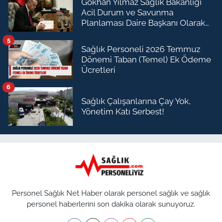
Gökhan Yılmaz Sağlık Bakanlığı
Acil Durum ve Savunma
Planlaması Daire Başkanı Olarak
Atandı
5
Sağlık Personeli 2026 Temmuz
Dönemi Taban (Temel) Ek Ödeme
Ücretleri
6
Sağlık Çalışanlarına Çay Yok,
Yönetim Katı Serbest!
Personel Sağlık Net Haber olarak personel sağlık ve sağlık
personel haberlerini son dakika olarak sunuyoruz.