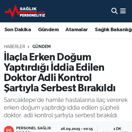
Son Dakika
Nöbetçi Eczaneler
Son Dakika
Gündem
Atamalar
Sağlık Bakanlığ
Gündem
Hava Durumu
HABERLER
GÜNDEM
Atamalar
Namaz Vakitleri
İlaçla Erken Doğum
Yaptırdığı İddia Edilen
Sağlık Bakanlığı
Trafik Durumu
Doktor Adli Kontrol
Mevzuat
Süper Lig Puan Durumu ve Fikstür
Şartıyla Serbest Bırakıldı
Sendika
Tüm Manşetler
Sancaktepe'de hamile hastalarına ilaç vererek
erken doğum yaptırdığı iddia edilen şüpheli
Sağlık Personeli Alımı
Son Dakika Haberleri
doktor, adli kontrol şartıyla serbest bırakıldı.
Eğitim
Haber Arşivi
PERSONEL SAĞLIK
26.09.2025 - 00:15
1 DK