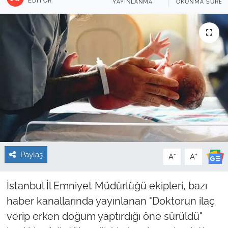
EDITÖR
YAYINLANMA
OKUNMA SÜRES
Sağlık
Güncel
Kamu Alımları
Paylaş
-
+
A
A
İstanbul İl Emniyet Müdürlüğü ekipleri, bazı
haber kanallarında yayınlanan "Doktorun ilaç
verip erken doğum yaptırdığı öne sürüldü"