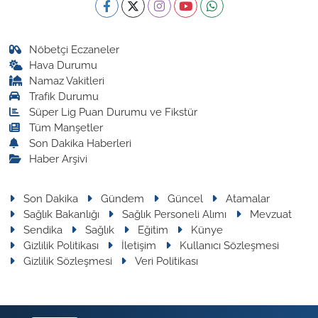
Nöbetçi Eczaneler
Hava Durumu
Namaz Vakitleri
Trafik Durumu
Süper Lig Puan Durumu ve Fikstür
Tüm Manşetler
Son Dakika Haberleri
Haber Arşivi
Son Dakika
Gündem
Güncel
Atamalar
Sağlık Bakanlığı
Sağlık Personeli Alımı
Mevzuat
Sendika
Sağlık
Eğitim
Künye
Gizlilik Politikası
İletişim
Kullanıcı Sözleşmesi
Gizlilik Sözleşmesi
Veri Politikası