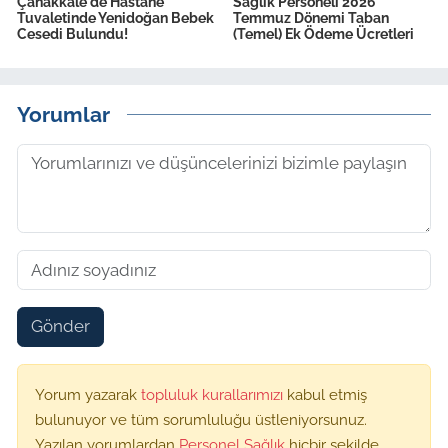
Çanakkale'de Hastane
Sağlık Personeli 2026
Tuvaletinde Yenidoğan Bebek
Temmuz Dönemi Taban
Cesedi Bulundu!
(Temel) Ek Ödeme Ücretleri
Yorumlar
Gönder
Yorum yazarak
topluluk kurallarımızı
kabul etmiş
bulunuyor ve tüm sorumluluğu üstleniyorsunuz.
Yazılan yorumlardan
Personel Sağlık
hiçbir şekilde