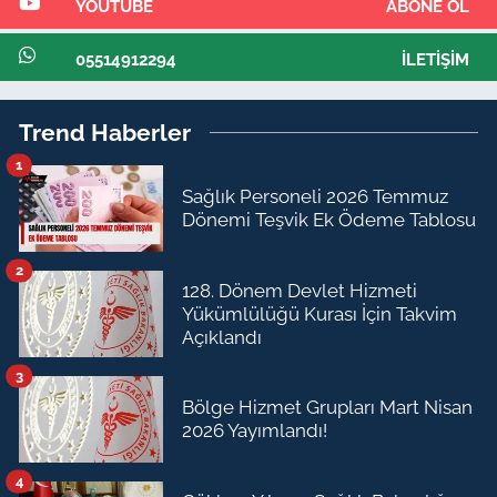
YOUTUBE
ABONE OL
05514912294
İLETIŞIM
Trend Haberler
1
Sağlık Personeli 2026 Temmuz
Dönemi Teşvik Ek Ödeme Tablosu
2
128. Dönem Devlet Hizmeti
Yükümlülüğü Kurası İçin Takvim
Açıklandı
3
Bölge Hizmet Grupları Mart Nisan
2026 Yayımlandı!
4