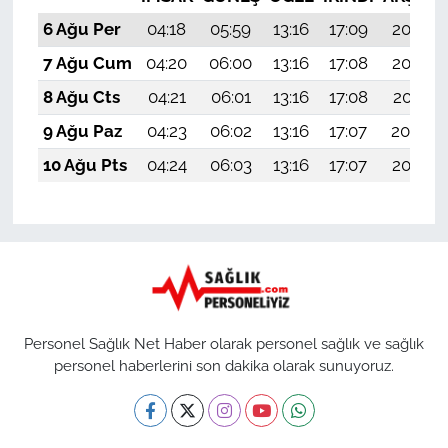
6 Ağu Per
04:18
05:59
13:16
17:09
20:23
7 Ağu Cum
04:20
06:00
13:16
17:08
20:22
8 Ağu Cts
04:21
06:01
13:16
17:08
20:21
9 Ağu Paz
04:23
06:02
13:16
17:07
20:20
10 Ağu Pts
04:24
06:03
13:16
17:07
20:18
Personel Sağlık Net Haber olarak personel sağlık ve sağlık
personel haberlerini son dakika olarak sunuyoruz.