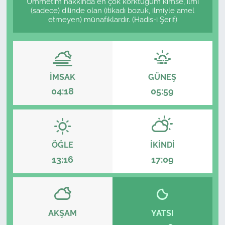
Ümmetim hakkında en çok korktuğum kimse, ilmi
(sadece) dilinde olan (itikadı bozuk, ilmiyle amel
Sağlık
etmeyen) münafıklardır. (Hadis-i Şerif)
Güncel
Kamu Alımları
İMSAK
GÜNEŞ
04:18
05:59
ÖĞLE
İKINDI
13:16
17:09
AKŞAM
YATSI