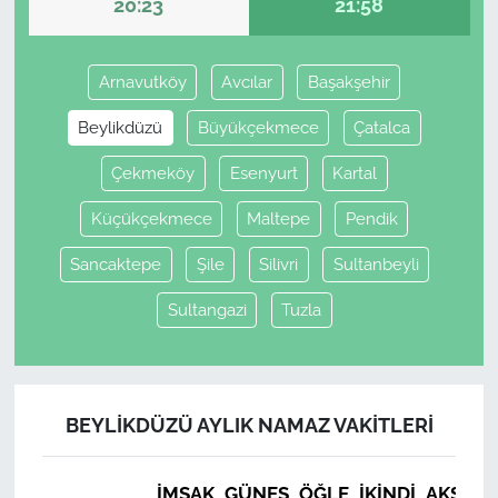
20:23
21:58
Arnavutköy
Avcılar
Başakşehir
Beylikdüzü
Büyükçekmece
Çatalca
Çekmeköy
Esenyurt
Kartal
Küçükçekmece
Maltepe
Pendik
Sancaktepe
Şile
Silivri
Sultanbeyli
Sultangazi
Tuzla
BEYLIKDÜZÜ AYLIK NAMAZ VAKITLERI
İMSAK
GÜNEŞ
ÖĞLE
İKINDI
AKŞAM