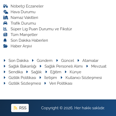
Nöbetçi Eczaneler
Hava Durumu
Namaz Vakitleri
Trafik Durumu
Süper Lig Puan Durumu ve Fikstür
Tüm Manşetler
Son Dakika Haberleri
Haber Arşivi
Son Dakika
Gündem
Güncel
Atamalar
Sağlık Bakanlığı
Sağlık Personeli Alımı
Mevzuat
Sendika
Sağlık
Eğitim
Künye
Gizlilik Politikası
İletişim
Kullanıcı Sözleşmesi
Gizlilik Sözleşmesi
Veri Politikası
RSS
Copyright © 2026. Her hakkı saklıdır.