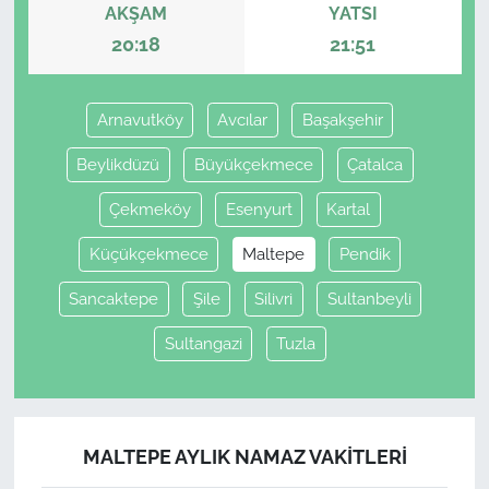
AKŞAM
YATSI
20:18
21:51
Arnavutköy
Avcılar
Başakşehir
Beylikdüzü
Büyükçekmece
Çatalca
Çekmeköy
Esenyurt
Kartal
Küçükçekmece
Maltepe
Pendik
Sancaktepe
Şile
Silivri
Sultanbeyli
Sultangazi
Tuzla
MALTEPE AYLIK NAMAZ VAKITLERI