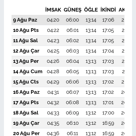
İMSAK
GÜNEŞ
ÖĞLE
İKINDI
AKŞA
9 Ağu Paz
04:20
06:00
13:14
17:06
20:18
10 Ağu Pts
04:22
06:01
13:14
17:05
20:17
11 Ağu Sal
04:23
06:02
13:14
17:05
20:15
12 Ağu Çar
04:25
06:03
13:14
17:04
20:14
13 Ağu Per
04:26
06:04
13:13
17:03
20:13
14 Ağu Cum
04:28
06:05
13:13
17:03
20:11
15 Ağu Cts
04:29
06:06
13:13
17:02
20:10
16 Ağu Paz
04:31
06:07
13:13
17:02
20:09
17 Ağu Pts
04:32
06:08
13:13
17:01
20:07
18 Ağu Sal
04:33
06:09
13:12
17:00
20:06
19 Ağu Çar
04:35
06:10
13:12
16:59
20:04
20 Ağu Per
04:36
06:11
13:12
16:59
20:03