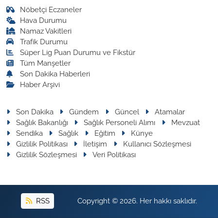
Nöbetçi Eczaneler
Hava Durumu
Namaz Vakitleri
Trafik Durumu
Süper Lig Puan Durumu ve Fikstür
Tüm Manşetler
Son Dakika Haberleri
Haber Arşivi
Son Dakika
Gündem
Güncel
Atamalar
Sağlık Bakanlığı
Sağlık Personeli Alımı
Mevzuat
Sendika
Sağlık
Eğitim
Künye
Gizlilik Politikası
İletişim
Kullanıcı Sözleşmesi
Gizlilik Sözleşmesi
Veri Politikası
RSS
Copyright © 2026. Her hakkı saklıdır.