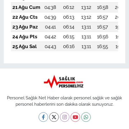
21 Ağu Cum
04:38
06:12
13:12
16:58
20:02
22 Ağu Cts
04:39
06:13
13:12
16:57
20:00
23 Ağu Paz
04:41
06:14
13:11
16:57
19:59
24 Ağu Pts
04:42
06:15
13:11
16:56
19:57
25 Ağu Sal
04:43
06:16
13:11
16:55
19:55
Personel Sağlık Net Haber olarak personel sağlık ve sağlık
personel haberlerini son dakika olarak sunuyoruz.