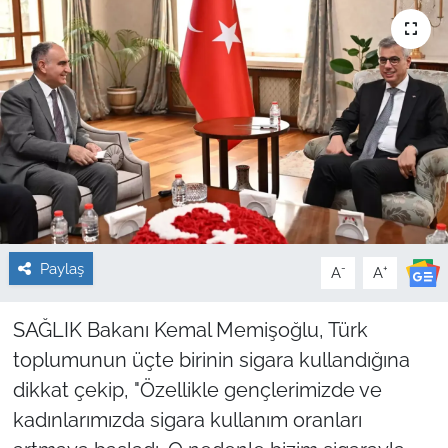
Sağlık
Güncel
Kamu Alımları
Paylaş
-
+
A
A
SAĞLIK Bakanı Kemal Memişoğlu, Türk
toplumunun üçte birinin sigara kullandığına
dikkat çekip, "Özellikle gençlerimizde ve
kadınlarımızda sigara kullanım oranları