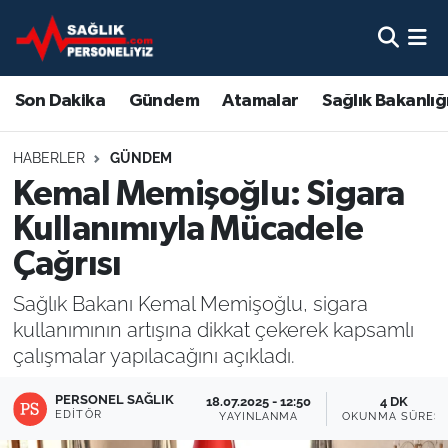
Son Dakika
Nöbetçi Eczaneler
Son Dakika
Gündem
Atamalar
Sağlık Bakanlığ
Gündem
Hava Durumu
HABERLER
GÜNDEM
Atamalar
Namaz Vakitleri
Kemal Memişoğlu: Sigara
Kullanımıyla Mücadele
Sağlık Bakanlığı
Trafik Durumu
Çağrısı
Mevzuat
Süper Lig Puan Durumu ve Fikstür
Sağlık Bakanı Kemal Memişoğlu, sigara
kullanımının artışına dikkat çekerek kapsamlı
Sendika
Tüm Manşetler
çalışmalar yapılacağını açıkladı.
Sağlık Personeli Alımı
Son Dakika Haberleri
PERSONEL SAĞLIK
18.07.2025 - 12:50
4 DK
EDITÖR
YAYINLANMA
OKUNMA SÜRESI
Eğitim
Haber Arşivi