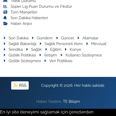
Trafik Durumu
Süper Lig Puan Durumu ve Fikstür
Tüm Manşetler
Son Dakika Haberleri
Haber Arşivi
Son Dakika
Gündem
Güncel
Atamalar
Sağlık Bakanlığı
Sağlık Personeli Alımı
Mevzuat
Sendika
Sağlık
Eğitim
Künye
Gizlilik Politikası
İletişim
Kullanıcı Sözleşmesi
Gizlilik Sözleşmesi
Veri Politikası
RSS
Copyright © 2026. Her hakkı saklıdır.
Haber Yazılımı:
TE Bilişim
En iyi site deneyimi sağlamak için çerezlerden