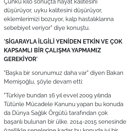
Çünkü kilo sonuçta hayat kalitesini
düşürüyor, uyku kalitesini düşürüyor,
eklemlerimizi bozuyor, kalp hastalıklarına
sebebiyet veriyor" diye konuştu.
'SİGARAYLA İLGİLİ YENİDEN ETKİN VE ÇOK
KAPSAMLI BİR ÇALIŞMA YAPMAMIZ
GEREKİYOR'
"Başka bir sorunumuz daha var" diyen Bakan
Memişoğlu, şöyle devam etti:
"Türkiye bundan 16 yıl evvel 2009 yılında
Tütünle Mücadele Kanunu yapan bu konuda
da Dünya Sağlık Örgütü tarafından çok
başarılı bulunan bir ülke. 2014-2015 senesinde
özellikle senelerine kadar bu konuda iyi bir