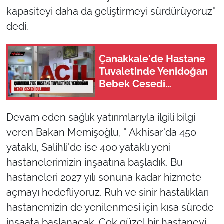
kapasiteyi daha da geliştirmeyi sürdürüyoruz"
dedi.
Çanakkale'de Hastane
Tuvaletinde Yenidoğan
Bebek Cesedi
Bulundu!
Devam eden sağlık yatırımlarıyla ilgili bilgi
veren Bakan Memişoğlu, " Akhisar'da 450
yataklı, Salihli'de ise 400 yataklı yeni
hastanelerimizin inşaatına başladık. Bu
hastaneleri 2027 yılı sonuna kadar hizmete
açmayı hedefliyoruz. Ruh ve sinir hastalıkları
hastanemizin de yenilenmesi için kısa sürede
inşaata başlanacak. Çok güzel bir hastaneyi