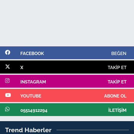
FACEBOOK
BEĞEN
X
TAKIP ET
INSTAGRAM
TAKIP ET
YOUTUBE
ABONE OL
05514912294
İLETIŞIM
Trend Haberler