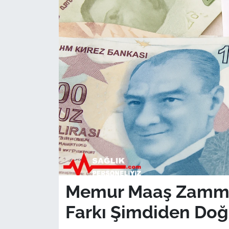
Sağlık
Güncel
Kamu Alımları
Memur Maaş Zammı 3
Farkı Şimdiden Do