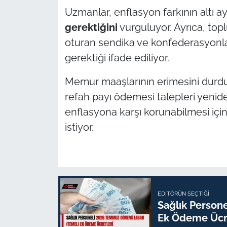
Uzmanlar, enflasyon farkının altı ay
gerektiğini
vurguluyor. Ayrıca, to
oturan sendika ve konfederasyonl
gerektiği ifade ediliyor.
Memur maaşlarının erimesini durdur
refah payı ödemesi talepleri yenid
enflasyona karşı korunabilmesi için
istiyor.
EDITÖRÜN SEÇTIĞI
Sağlık Person
Ek Ödeme Ücre