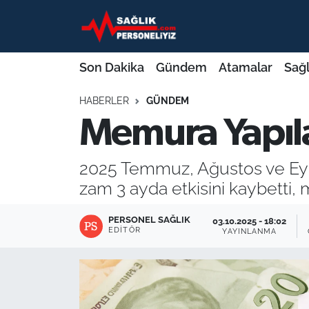
Son Dakika
Nöbetçi Eczaneler
Son Dakika
Gündem
Atamalar
Sağl
Gündem
Hava Durumu
HABERLER
GÜNDEM
Memura Yapıl
Atamalar
Namaz Vakitleri
Sağlık Bakanlığı
Trafik Durumu
2025 Temmuz, Ağustos ve Eylü
zam 3 ayda etkisini kaybetti
Mevzuat
Süper Lig Puan Durumu ve Fikstür
PERSONEL SAĞLIK
03.10.2025 - 18:02
Sendika
Tüm Manşetler
EDITÖR
YAYINLANMA
Sağlık Personeli Alımı
Son Dakika Haberleri
Eğitim
Haber Arşivi