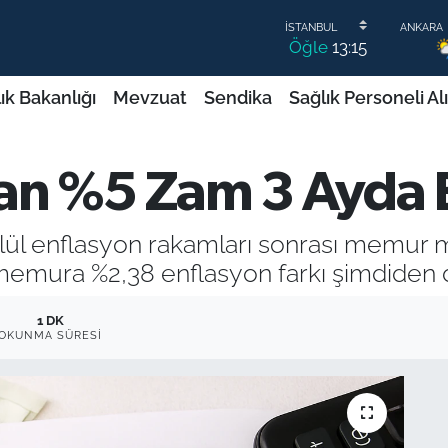
Öğle
13:15
ık Bakanlığı
Mevzuat
Sendika
Sağlık Personeli Al
an %5 Zam 3 Ayda E
l enflasyon rakamları sonrası memur m
, memura %2,38 enflasyon farkı şimdiden
1 DK
OKUNMA SÜRESI