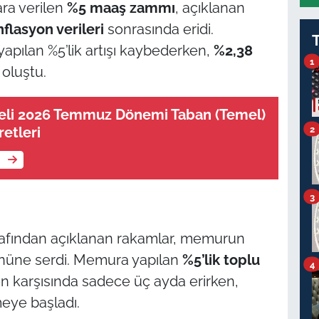
ara verilen
%5 maaş zammı
, açıklanan
lasyon verileri
sonrasında eridi.
apılan %5’lik artışı kaybederken,
%2,38
1
oluştu.
neli 2026 Temmuz Dönemi Taban (Temel)
2
etleri
e
3
arafından açıklanan rakamlar, memurun
önüne serdi. Memura yapılan
%5’lik toplu
4
n karşısında sadece üç ayda erirken,
eye başladı.