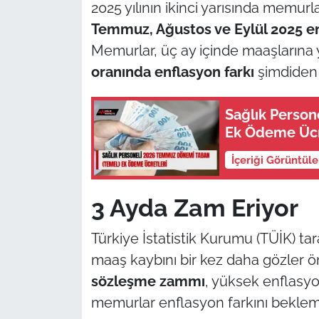
2025 yılının ikinci yarısında memurl
Temmuz, Ağustos ve Eylül 2025 enf
Memurlar, üç ay içinde maaşlarına y
oranında enflasyon farkı
şimdiden 
Sağlık Perso
Ek Ödeme Ücr
İçeriği Görüntül
3 Ayda Zam Eriyor
Türkiye İstatistik Kurumu (TÜİK) t
maaş kaybını bir kez daha gözler 
sözleşme zammı
, yüksek enflasyo
memurlar enflasyon farkını beklem