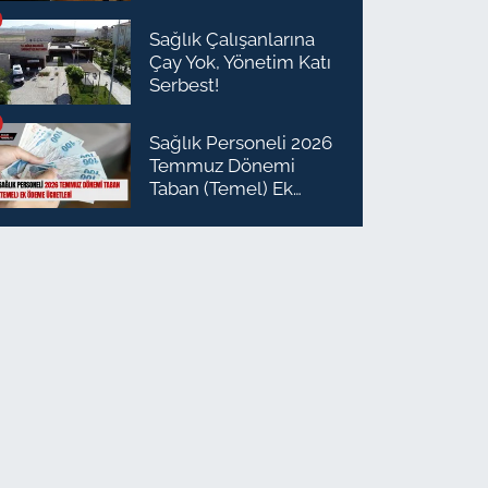
Planlaması Daire
Başkanı Olarak Atandı
Sağlık Çalışanlarına
Çay Yok, Yönetim Katı
Serbest!
Sağlık Personeli 2026
Temmuz Dönemi
Taban (Temel) Ek
Ödeme Ücretleri