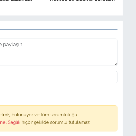
etmiş bulunuyor ve tüm sorumluluğu
nel Sağlık
hiçbir şekilde sorumlu tutulamaz.