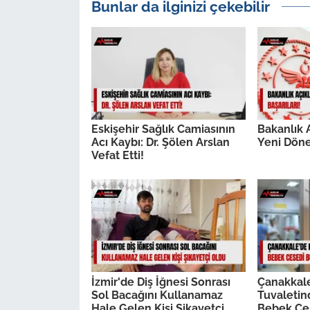
Bunlar da ilginizi çekebilir
Eskişehir Sağlık Camiasının
Bakanlık A
Acı Kaybı: Dr. Şölen Arslan
Yeni Döne
Vefat Etti!
İzmir'de Diş İğnesi Sonrası
Çanakkal
Sol Bacağını Kullanamaz
Tuvaleti
Hale Gelen Kişi Şikayetçi
Bebek Ce