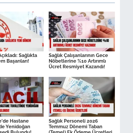
çıkladı: Sağlıkta
Sağlık Çalışanlarının Gece
m Başarıları!
Nöbetlerine %10 Artırımlı
Ücret Resmiyet Kazandı!
e'de Hastane
Sağlık Personeli 2026
nde Yenidoğan
Temmuz Dönemi Taban
sedi Bulundu!
(Temel) Ek Ödeme Ücretleri