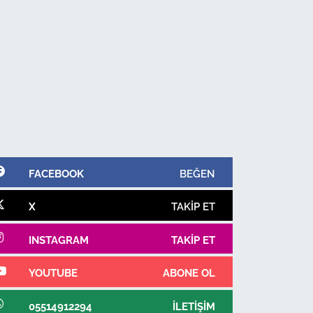
FACEBOOK
BEĞEN
X
TAKIP ET
INSTAGRAM
TAKIP ET
YOUTUBE
ABONE OL
05514912294
İLETIŞIM