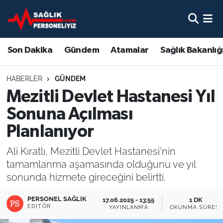
Son Dakika
Nöbetçi Eczaneler
Son Dakika
Gündem
Atamalar
Sağlık Bakanlığ
Gündem
Hava Durumu
HABERLER
GÜNDEM
Atamalar
Namaz Vakitleri
Mezitli Devlet Hastanesi Yıl
Sonuna Açılması
Sağlık Bakanlığı
Trafik Durumu
Planlanıyor
Mevzuat
Süper Lig Puan Durumu ve Fikstür
Ali Kıratlı, Mezitli Devlet Hastanesi'nin
tamamlanma aşamasında olduğunu ve yıl
Sendika
Tüm Manşetler
sonunda hizmete gireceğini belirtti.
Sağlık Personeli Alımı
Son Dakika Haberleri
PERSONEL SAĞLIK
17.06.2025 - 13:55
1 DK
EDITÖR
YAYINLANMA
OKUNMA SÜRESI
Eğitim
Haber Arşivi