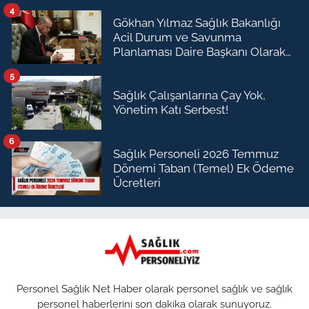
4
Gökhan Yılmaz Sağlık Bakanlığı
Acil Durum ve Savunma
Planlaması Daire Başkanı Olarak
Atandı
5
Sağlık Çalışanlarına Çay Yok,
Yönetim Katı Serbest!
6
Sağlık Personeli 2026 Temmuz
Dönemi Taban (Temel) Ek Ödeme
Ücretleri
Personel Sağlık Net Haber olarak personel sağlık ve sağlık
personel haberlerini son dakika olarak sunuyoruz.