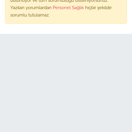
bulunuyor ve tüm sorumluluğu üstleniyorsunuz.
Yazılan yorumlardan
Personel Sağlık
hiçbir şekilde
sorumlu tutulamaz.