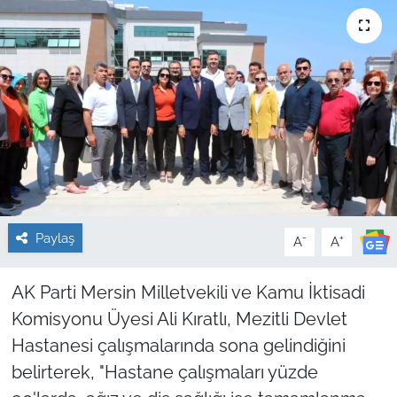
Sağlık
Güncel
Kamu Alımları
Paylaş
-
+
A
A
AK Parti Mersin Milletvekili ve Kamu İktisadi
Komisyonu Üyesi Ali Kıratlı, Mezitli Devlet
Hastanesi çalışmalarında sona gelindiğini
belirterek, "Hastane çalışmaları yüzde