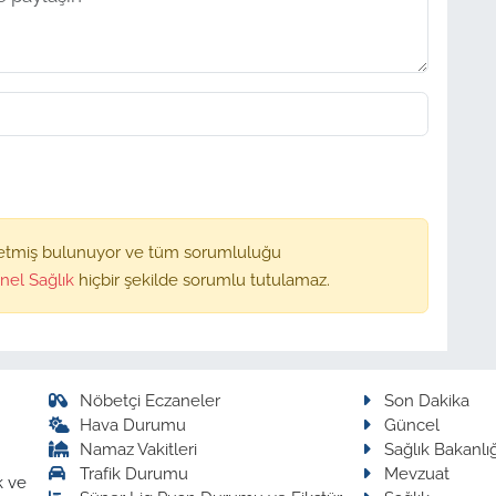
etmiş bulunuyor ve tüm sorumluluğu
nel Sağlık
hiçbir şekilde sorumlu tutulamaz.
Nöbetçi Eczaneler
Son Dakika
Hava Durumu
Güncel
Namaz Vakitleri
Sağlık Bakanlığ
Trafik Durumu
Mevzuat
k ve