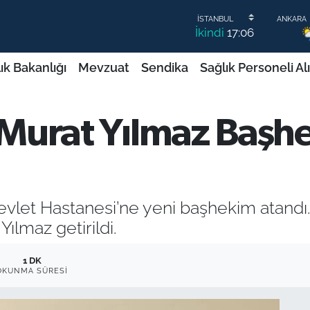
İkindi
17:06
ık Bakanlığı
Mevzuat
Sendika
Sağlık Personeli Al
p Murat Yılmaz Başh
let Hastanesi’ne yeni başhekim atandı.
ılmaz getirildi.
1 DK
OKUNMA SÜRESI