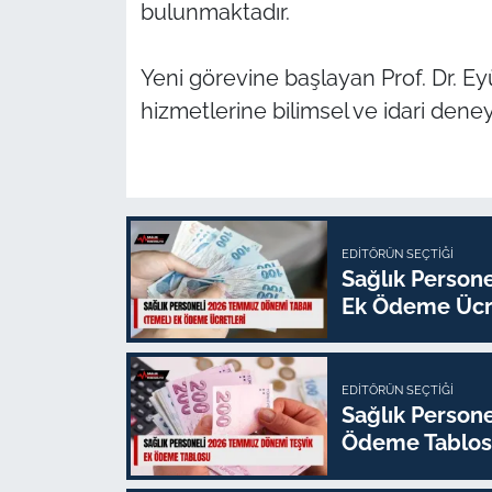
bulunmaktadır.
Yeni görevine başlayan Prof. Dr. Ey
hizmetlerine bilimsel ve idari dene
EDITÖRÜN SEÇTIĞI
Sağlık Person
Ek Ödeme Ücre
EDITÖRÜN SEÇTIĞI
Sağlık Person
Ödeme Tablo