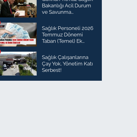
Bakanlığı Acil Durum
ve Savunma
Planlaması Daire
Başkanı Olarak Atandı
Sağlık Personeli 2026
Temmuz Dönemi
Taban (Temel) Ek
Ödeme Ücretleri
Sağlık Çalışanlarına
Çay Yok, Yönetim Katı
Serbest!