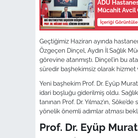
ADÜ Hastanesi
Mücahit Avcil
İçeriği Görüntül
Geçtiğimiz Haziran ayında hastane
Özgeçen Dinçel, Aydın İl Sağlık Mü
görevine atanmıştı. Dinçel’in bu at
süredir başhekimsiz olarak hizmet 
Yeni başhekim Prof. Dr. Eyüp Murat
idari boşluğu giderilmiş oldu. Sağlı
tanınan Prof. Dr. Yılmaz’ın, Söke’de 
yönelik önemli adımlar atması bekl
Prof. Dr. Eyüp Mura