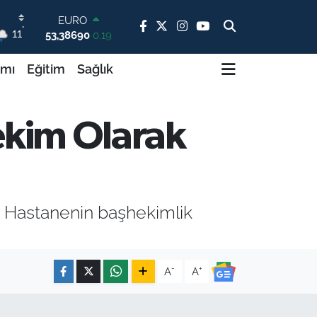
53,38690
0.19
STERLİN
°
11
61,60380
0.18
G.ALTIN
ımı
Eğitim
Sağlık
6862,09000
0.19
BİST100
14.598,00
0
BITCOIN
ekim Olarak
79.591,74
-1.82
DOLAR
45,43620
0.02
 Hastanenin başhekimlik
-
+
A
A