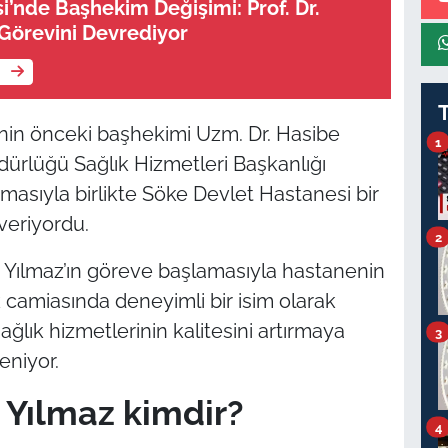
’nde Başhekim Değişimi: Prof. Dr.
 Görevini Devrediyor
e
nin önceki başhekimi Uzm. Dr. Hasibe
1
dürlüğü Sağlık Hizmetleri Başkanlığı
amasıyla birlikte Söke Devlet Hastanesi bir
veriyordu.
2
 Yılmaz’ın göreve başlamasıyla hastanenin
k camiasında deneyimli bir isim olarak
sağlık hizmetlerinin kalitesini artırmaya
3
eniyor.
t Yılmaz kimdir?
4