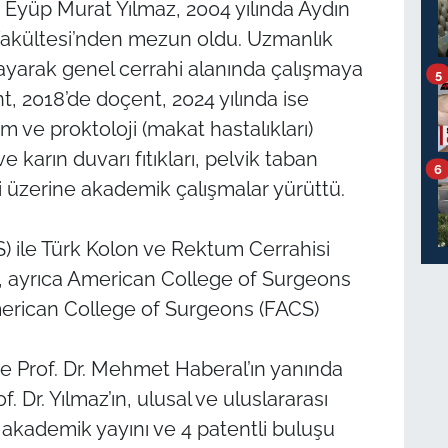
r. Eyüp Murat Yılmaz, 2004 yılında Aydın
Fakültesi’nden mezun oldu. Uzmanlık
ayarak genel cerrahi alanında çalışmaya
5
t, 2018’de doçent, 2024 yılında ise
m ve proktoloji (makat hastalıkları)
 karın duvarı fıtıkları, pelvik taban
6
ri üzerine akademik çalışmalar yürüttü.
BS) ile Türk Kolon ve Rektum Cerrahisi
az, ayrıca American College of Surgeons
merican College of Surgeons (FACS)
e Prof. Dr. Mehmet Haberal’ın yanında
. Dr. Yılmaz’ın, ulusal ve uluslararası
akademik yayını ve 4 patentli buluşu