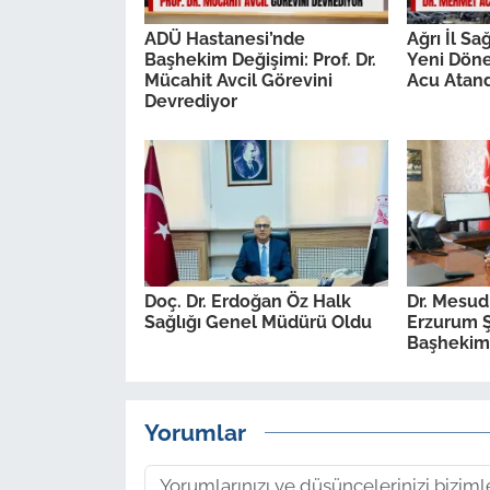
ADÜ Hastanesi’nde
Ağrı İl S
Başhekim Değişimi: Prof. Dr.
Yeni Dön
Mücahit Avcil Görevini
Acu Atand
Devrediyor
Doç. Dr. Erdoğan Öz Halk
Dr. Mesud
Sağlığı Genel Müdürü Oldu
Erzurum Ş
Başhekim
Yorumlar