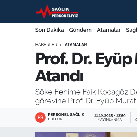
Son Dakika
Nöbetçi Eczaneler
Son Dakika
Gündem
Atamalar
Sağl
Gündem
Hava Durumu
HABERLER
ATAMALAR
Prof. Dr. Eyü
Atamalar
Namaz Vakitleri
Sağlık Bakanlığı
Trafik Durumu
Atandı
Mevzuat
Süper Lig Puan Durumu ve Fikstür
Söke Fehime Faik Kocagöz Dev
görevine Prof. Dr. Eyüp Murat Y
Sendika
Tüm Manşetler
PERSONEL SAĞLIK
11.10.2025 - 12:59
Sağlık Personeli Alımı
Son Dakika Haberleri
EDITÖR
YAYINLANMA
Eğitim
Haber Arşivi