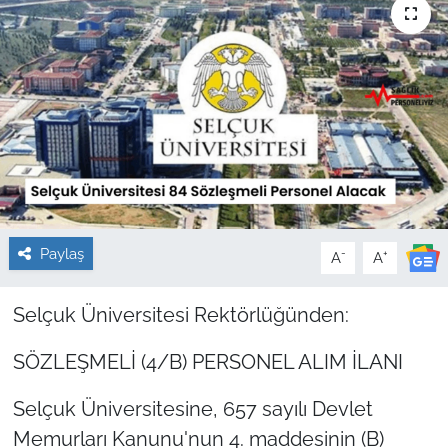
Sağlık
Güncel
Kamu Alımları
Paylaş
-
+
A
A
Selçuk Üniversitesi Rektörlüğünden:
SÖZLEŞMELİ (4/B) PERSONEL ALIM İLANI
Selçuk Üniversitesine, 657 sayılı Devlet
Memurları Kanunu'nun 4. maddesinin (B)