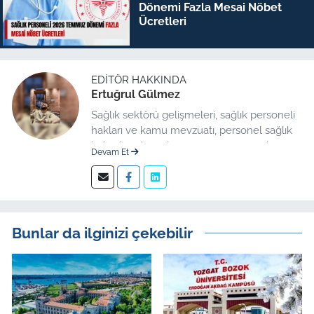
Dönemi Fazla Mesai Nöbet
Ücretleri
EDITÖR HAKKINDA
Ertuğrul Gülmez
Sağlık sektörü gelişmeleri, sağlık personeli
hakları ve kamu mevzuatı, personel sağlık
haberleri düzenleme üzerine uzmanlaşmış
Devam Et
kıdemli editör.
Bunlar da ilginizi çekebilir