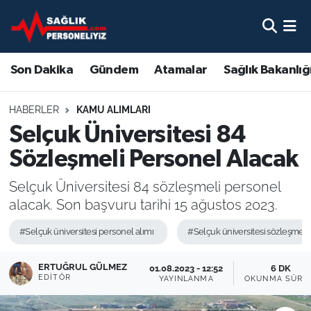
Son Dakika
Nöbetçi Eczaneler
Son Dakika
Gündem
Atamalar
Sağlık Bakanlığ
Gündem
Hava Durumu
HABERLER
KAMU ALIMLARI
Atamalar
Namaz Vakitleri
Selçuk Üniversitesi 84
Sözleşmeli Personel Alacak
Sağlık Bakanlığı
Trafik Durumu
Selçuk Üniversitesi 84 sözleşmeli personel
Mevzuat
Süper Lig Puan Durumu ve Fikstür
alacak. Son başvuru tarihi 15 ağustos 2023.
Sendika
Tüm Manşetler
#Selçuk üniversitesi personel alımı
#Selçuk üniversitesi sözleşmeli 
Sağlık Personeli Alımı
Son Dakika Haberleri
ERTUĞRUL GÜLMEZ
01.08.2023 - 12:52
6 DK
EDITÖR
YAYINLANMA
OKUNMA SÜRE
Eğitim
Haber Arşivi