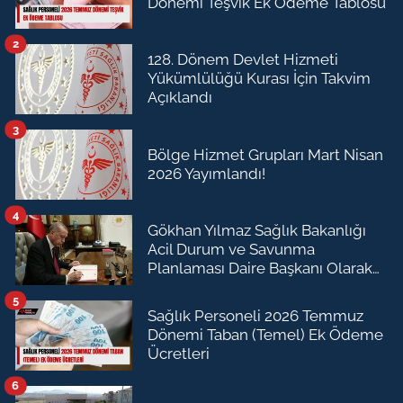
Dönemi Teşvik Ek Ödeme Tablosu
2
128. Dönem Devlet Hizmeti
Yükümlülüğü Kurası İçin Takvim
Açıklandı
3
Bölge Hizmet Grupları Mart Nisan
2026 Yayımlandı!
4
Gökhan Yılmaz Sağlık Bakanlığı
Acil Durum ve Savunma
Planlaması Daire Başkanı Olarak
Atandı
5
Sağlık Personeli 2026 Temmuz
Dönemi Taban (Temel) Ek Ödeme
Ücretleri
6