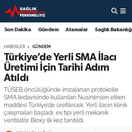
Son Dakika
Nöbetçi Eczaneler
Son Dakika
Gündem
Atamalar
Sağlık Bakanlığ
Gündem
Hava Durumu
HABERLER
GÜNDEM
Atamalar
Namaz Vakitleri
Türkiye’de Yerli SMA İlacı
Üretimi İçin Tarihi Adım
Sağlık Bakanlığı
Trafik Durumu
Atıldı
Mevzuat
Süper Lig Puan Durumu ve Fikstür
TÜSEB öncülüğünde imzalanan protokolle
SMA tedavisinde kullanılan Nusinersen etken
Sendika
Tüm Manşetler
maddesi Türkiye’de üretilecek. Yerli ilacın klinik
çalışmaları başladı, ev tipi yerli mekanik
Sağlık Personeli Alımı
Son Dakika Haberleri
ventilatör Bioxy ilk kez tanıtıldı.
Eğitim
Haber Arşivi