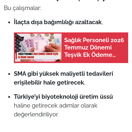
Bu çalışmalar:
İlaçta dışa bağımlılığı azaltacak
,
Sağlık Personeli 2026
Temmuz Dönemi
Teşvik Ek Ödeme
Tablosu
SMA gibi yüksek maliyetli tedavileri
erişilebilir hale getirecek
,
Türkiye’yi biyoteknoloji üretim üssü
haline getirecek adımlar olarak
değerlendiriliyor.