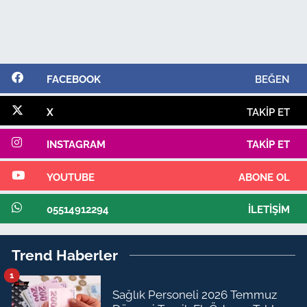
FACEBOOK
BEĞEN
X
TAKIP ET
INSTAGRAM
TAKIP ET
YOUTUBE
ABONE OL
05514912294
İLETIŞIM
Trend Haberler
1
Sağlık Personeli 2026 Temmuz