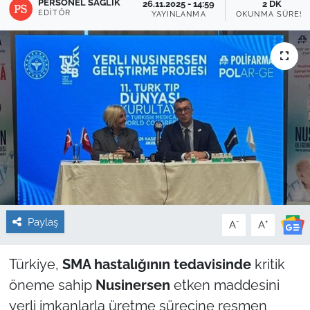
PERSONEL SAĞLIK
26.11.2025 - 14:59
2 DK
EDITÖR
YAYINLANMA
OKUNMA SÜRESI
Sağlık
Güncel
Kamu Alımları
Paylaş
-
+
A
A
Türkiye,
SMA hastalığının tedavisinde
kritik
öneme sahip
Nusinersen
etken maddesini
yerli imkanlarla üretme sürecine resmen