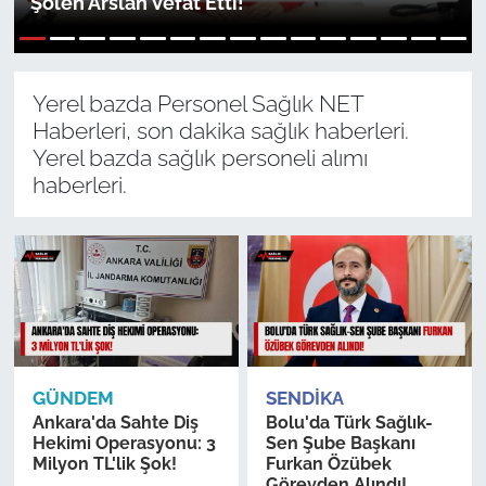
Şölen Arslan Vefat Etti!
Sağlık
1
2
3
4
5
6
7
8
9
10
11
12
13
14
15
Güncel
Yerel bazda Personel Sağlık NET
Haberleri, son dakika sağlık haberleri.
Kamu Alımları
Yerel bazda sağlık personeli alımı
haberleri.
GÜNDEM
SENDIKA
Ankara'da Sahte Diş
Bolu'da Türk Sağlık-
Hekimi Operasyonu: 3
Sen Şube Başkanı
Milyon TL'lik Şok!
Furkan Özübek
Görevden Alındı!