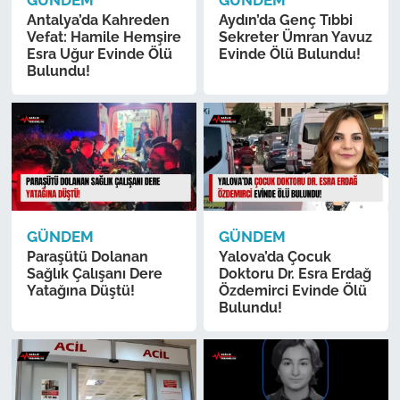
GÜNDEM
GÜNDEM
Antalya’da Kahreden
Aydın’da Genç Tıbbi
Vefat: Hamile Hemşire
Sekreter Ümran Yavuz
Esra Uğur Evinde Ölü
Evinde Ölü Bulundu!
Bulundu!
GÜNDEM
GÜNDEM
Paraşütü Dolanan
Yalova’da Çocuk
Sağlık Çalışanı Dere
Doktoru Dr. Esra Erdağ
Yatağına Düştü!
Özdemirci Evinde Ölü
Bulundu!