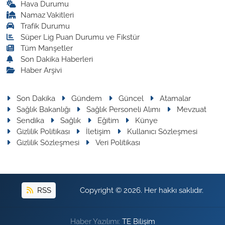
Hava Durumu
Namaz Vakitleri
Trafik Durumu
Süper Lig Puan Durumu ve Fikstür
Tüm Manşetler
Son Dakika Haberleri
Haber Arşivi
Son Dakika
Gündem
Güncel
Atamalar
Sağlık Bakanlığı
Sağlık Personeli Alımı
Mevzuat
Sendika
Sağlık
Eğitim
Künye
Gizlilik Politikası
İletişim
Kullanıcı Sözleşmesi
Gizlilik Sözleşmesi
Veri Politikası
RSS
Copyright © 2026. Her hakkı saklıdır.
Haber Yazılımı:
TE Bilişim