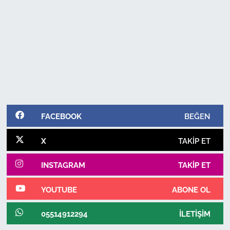
FACEBOOK
BEĞEN
X
TAKIP ET
INSTAGRAM
TAKIP ET
YOUTUBE
ABONE OL
05514912294
İLETIŞIM