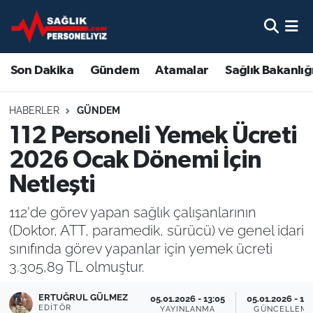
Son Dakika
Nöbetçi Eczaneler
Son Dakika
Gündem
Atamalar
Sağlık Bakanlığ
Gündem
Hava Durumu
HABERLER
GÜNDEM
Atamalar
Namaz Vakitleri
112 Personeli Yemek Ücreti
2026 Ocak Dönemi İçin
Sağlık Bakanlığı
Trafik Durumu
Netleşti
Mevzuat
Süper Lig Puan Durumu ve Fikstür
112'de görev yapan sağlık çalışanlarının
(Doktor, ATT, paramedik, sürücü) ve genel idari
Sendika
Tüm Manşetler
sınıfında görev yapanlar için yemek ücreti
3.305,89 TL olmuştur.
Sağlık Personeli Alımı
Son Dakika Haberleri
ERTUĞRUL GÜLMEZ
05.01.2026 - 13:05
05.01.2026 - 14:
Eğitim
Haber Arşivi
EDITÖR
YAYINLANMA
GÜNCELLEM