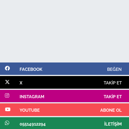
FACEBOOK
BEĞEN
X
TAKIP ET
INSTAGRAM
TAKIP ET
YOUTUBE
ABONE OL
05514912294
İLETIŞIM