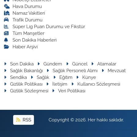
Hava Durumu
Namaz Vakitleri
Trafik Durumu
Süper Lig Puan Durumu ve Fikstür
Tüm Manşetler
Son Dakika Haberleri
Haber Arşivi
Son Dakika
Gündem
Güncel
Atamalar
Sağlık Bakanlığı
Sağlık Personeli Alımı
Mevzuat
Sendika
Sağlık
Eğitim
Künye
Gizlilik Politikası
İletişim
Kullanıcı Sözleşmesi
Gizlilik Sözleşmesi
Veri Politikası
RSS
Copyright © 2026. Her hakkı saklıdır.