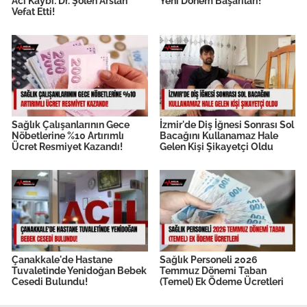
Acı Kaybı: Dr. Şölen Arslan
Yeni Dönem Başarıları!
Vefat Etti!
Sağlık Çalışanlarının Gece
İzmir'de Diş İğnesi Sonrası Sol
Nöbetlerine %10 Artırımlı
Bacağını Kullanamaz Hale
Ücret Resmiyet Kazandı!
Gelen Kişi Şikayetçi Oldu
Çanakkale'de Hastane
Sağlık Personeli 2026
Tuvaletinde Yenidoğan Bebek
Temmuz Dönemi Taban
Cesedi Bulundu!
(Temel) Ek Ödeme Ücretleri