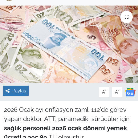
Sağlık
Güncel
Kamu Alımları
Paylaş
-
+
A
A
2026 Ocak ayı enflasyon zamlı 112'de görev
yapan doktor, ATT, paramedik, sürücüler için
sağlık personeli 2026 ocak dönemi yemek
ücreti
3.305,89
TL' olmuştur.