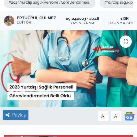
#2023 Yurtdışı Sağlık Personeli Görevlendirmesi
#Yurtdışı sağlık pe
Sağlık
ERTUĞRUL GÜLMEZ
09.04.2023 - 20:16
1 DK
EDITÖR
YAYINLANMA
OKUNMA SÜRE
Güncel
Kamu Alımları
Paylaş
-
+
A
A