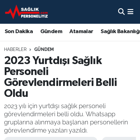
Son Dakika
Nöbetçi Eczaneler
Son Dakika
Gündem
Atamalar
Sağlık Bakanlığ
Gündem
Hava Durumu
HABERLER
GÜNDEM
Atamalar
Namaz Vakitleri
2023 Yurtdışı Sağlık
Personeli
Sağlık Bakanlığı
Trafik Durumu
Görevlendirmeleri Belli
Mevzuat
Süper Lig Puan Durumu ve Fikstür
Oldu
Sendika
Tüm Manşetler
2023 yılı için yurtdışı sağlık personeli
görevlendirmeleri belli oldu. Whatsapp
Sağlık Personeli Alımı
Son Dakika Haberleri
gruplarına alınmaya başlanan personellerin
görevlendirme yazıları yazıldı.
Eğitim
Haber Arşivi