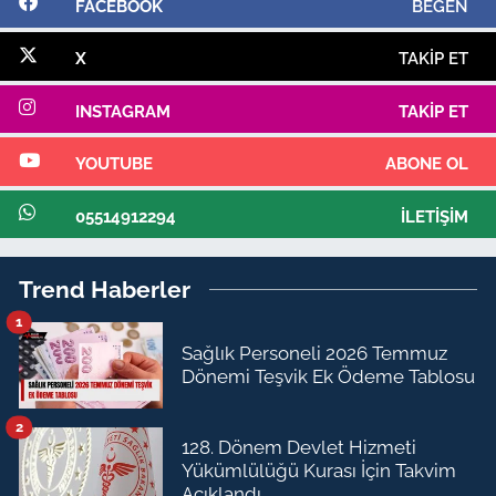
FACEBOOK
BEĞEN
X
TAKIP ET
INSTAGRAM
TAKIP ET
YOUTUBE
ABONE OL
05514912294
İLETIŞIM
Trend Haberler
1
Sağlık Personeli 2026 Temmuz
Dönemi Teşvik Ek Ödeme Tablosu
2
128. Dönem Devlet Hizmeti
Yükümlülüğü Kurası İçin Takvim
Açıklandı