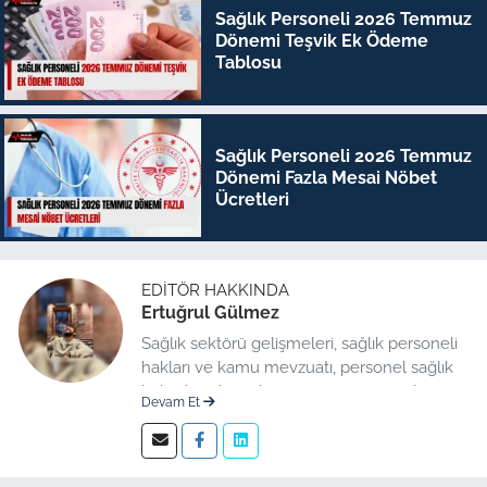
Sağlık Personeli 2026 Temmuz
Dönemi Teşvik Ek Ödeme
Tablosu
Sağlık Personeli 2026 Temmuz
Dönemi Fazla Mesai Nöbet
Ücretleri
EDITÖR HAKKINDA
Ertuğrul Gülmez
Sağlık sektörü gelişmeleri, sağlık personeli
hakları ve kamu mevzuatı, personel sağlık
haberleri düzenleme üzerine uzmanlaşmış
Devam Et
kıdemli editör.