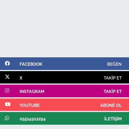
FACEBOOK
BEĞEN
X
TAKIP ET
INSTAGRAM
TAKIP ET
YOUTUBE
ABONE OL
05514912294
İLETIŞIM