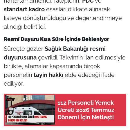
hafta tamamlandı. Taleplerin,
PDC
ve
standart kadro
esasları dikkate alınarak
listeye dönüştürüldüğü ve değerlendirmeye
alındığı belirtildi.
Resmî Duyuru Kısa Süre İçinde Bekleniyor
Süreçte gözler
Sağlık Bakanlığı resmî
duyurusuna
çevrildi. Takvimin ilan edilmesiyle
birlikte, atamalar kapsamında birçok
personelin
tayin hakkı
elde edeceği ifade
ediliyor.
112 Personeli Yemek
Ücreti 2026 Temmuz
Dönemi İçin Netleşti