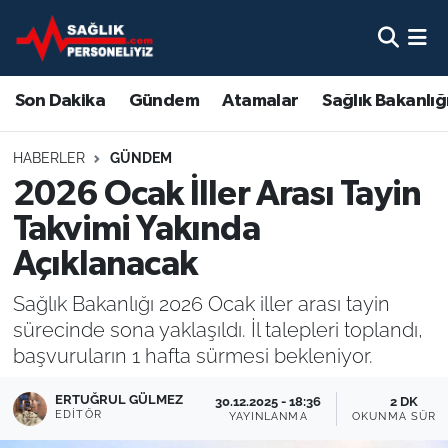
Son Dakika
Nöbetçi Eczaneler
Son Dakika
Gündem
Atamalar
Sağlık Bakanlığ
Gündem
Hava Durumu
HABERLER
GÜNDEM
Atamalar
Namaz Vakitleri
2026 Ocak İller Arası Tayin
Takvimi Yakında
Sağlık Bakanlığı
Trafik Durumu
Açıklanacak
Mevzuat
Süper Lig Puan Durumu ve Fikstür
Sağlık Bakanlığı 2026 Ocak iller arası tayin
sürecinde sona yaklaşıldı. İl talepleri toplandı,
Sendika
Tüm Manşetler
başvuruların 1 hafta sürmesi bekleniyor.
Sağlık Personeli Alımı
Son Dakika Haberleri
ERTUĞRUL GÜLMEZ
30.12.2025 - 18:36
2 DK
EDITÖR
YAYINLANMA
OKUNMA SÜRE
Eğitim
Haber Arşivi