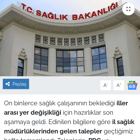
Sağlık
Güncel
Kamu Alımları
Paylaş
-
+
A
A
On binlerce sağlık çalışanının beklediği
iller
arası yer değişikliği
için hazırlıklar son
aşamaya geldi. Edinilen bilgilere göre
il sağlık
müdürlüklerinden gelen talepler
geçtiğimiz