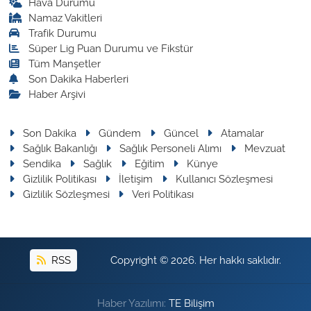
Hava Durumu
Namaz Vakitleri
Trafik Durumu
Süper Lig Puan Durumu ve Fikstür
Tüm Manşetler
Son Dakika Haberleri
Haber Arşivi
Son Dakika
Gündem
Güncel
Atamalar
Sağlık Bakanlığı
Sağlık Personeli Alımı
Mevzuat
Sendika
Sağlık
Eğitim
Künye
Gizlilik Politikası
İletişim
Kullanıcı Sözleşmesi
Gizlilik Sözleşmesi
Veri Politikası
RSS
Copyright © 2026. Her hakkı saklıdır.
Haber Yazılımı:
TE Bilişim